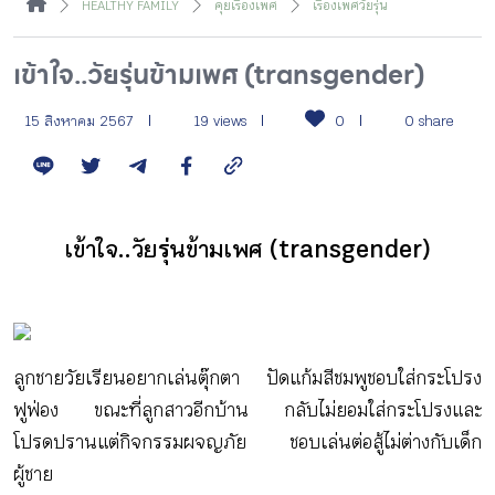
HEALTHY FAMILY
คุยเรื่องเพศ
เรื่องเพศวัยรุ่น
กิจกรรม
เข้าใจ..วัยรุ่นข้ามเพศ (transgender)
หัวข้อที่เราแนะนำ
15 สิงหาคม 2567
19 views
0
0 share
เข้าสู่ระบบ/สมัครสมาชิก
เข้าใจ..วัยรุ่นข้ามเพศ (transgender)
TH
EN
ลูกชายวัยเรียนอยากเล่นตุ๊กตา ปัดแก้มสีชมพูชอบใส่กระโปรง
ฟูฟ่อง ขณะที่ลูกสาวอีกบ้าน กลับไม่ยอมใส่กระโปรงและ
โปรดปรานแต่กิจกรรมผจญภัย ชอบเล่นต่อสู้ไม่ต่างกับเด็ก
ผู้ชาย