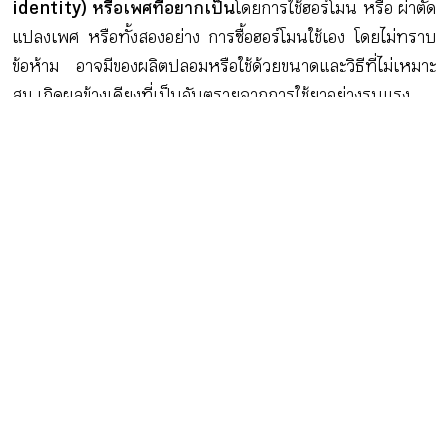
identity) หรือเพศที่อยากเป็น
โดยการใช้ฮอร์โมน หรือ ผ่าตัด
แปลงเพศ หรือทั้งสองอย่าง การซื้อฮอร์โมนใช้เอง โดยไม่ทราบ
ข้อห้าม อาจมีของผลิตปลอมหรือใช้ด้วยขนาดและวิธีที่ไม่เหมาะ
สม เกิดผลข้างเคียงที่เป็นอันตรายจากการใช้ยาอย่างรุนแรง
วัยรุ่นที่ต้องการเปลี่ยนเพศจึงควรทำความเข้าใจ
ถึง
“ข้อดี”
และ
“ข้อเสีย”
ที่จะเกิดขึ้นจากการเปลี่ยนแปลงตนเอง
เพื่อข้ามเพศ ให้สามารถตัดสินใจเลือกวิธีการที่เหมาะสมและ
ปลอดภัยโดยมีช่วงเวลาและ
หลักการในการเปลี่ยนแปลง 4 ขั้นที่สำคัญ คือ
1.รู้จักตนเอง
ในช่วงก่อนเข้าสู่วัยเจริญพันธุ์การ
ให้ฮอร์โมน (GnRH
agonist) เพื่อหยุดการเปลี่ยนแปลงของร่างกายที่จะเข้าสู่
วัยเจริญพันธุ์
มีผลช่วยลดความเครียดที่เกิดขึ้นจากการ