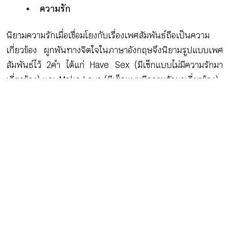
ความรัก
นิยามความรักเมื่อเชื่อมโยงกับเรื่องเพศสัมพันธ์ถือเป็นความ
เกี่ยวข้อง ผูกพันทางจิตใจในภาษาอังกฤษจึงนิยามรูปแบบเพศ
สัมพันธ์ไว้ 2คำ ได้แก่ Have Sex (มีเซ็กแบบไม่มีความรักมา
เกี่ยวข้อง) และ Make Love (มีเซ็กแบบมีความรักมาเกี่ยวข้อง)
ทั้งนี้ ตามหลักวิทยาศาสตร์เพศชายสามารถถูกกระตุ้นให้มี
อารมณ์ทางเพศได้แบบไม่จำเป็นต้องมีความรัก ขณะที่เพศหญิง
การมีเซ็กมักจะเกิดขึ้นหลังเกิดความรู้สึกรักและผูกพัน
การแต่งงาน
การแต่งงานคือรูปแบบการจัดงานตามประเพณีทางสังคม เพื่อ
บ่งบอกการเริ่มต้นครอบครัว แสดงความพิเศษระหว่างคน 2
คนที่ต้องการการยอมรับจากสังคม ถ้ามีเรื่องที่เกี่ยวพันกับด้าน