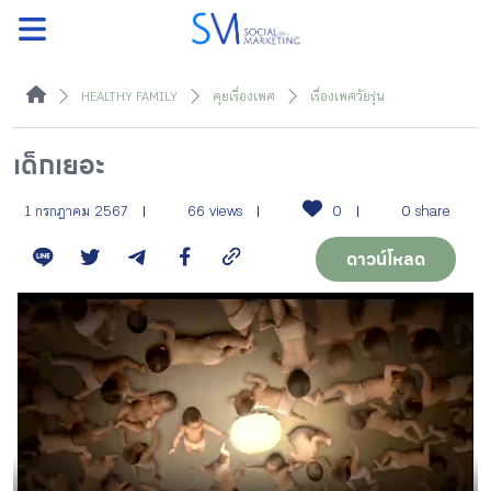
ค้นหา
HEALTHY FAMILY
คุยเรื่องเพศ
เรื่องเพศวัยรุ่น
เด็กเยอะ
หน้าแรกแคมเปญ
1 กรกฎาคม 2567
66 views
0
0 share
ดาวน์โหลด
บทความแนะนำ
บทความแคมเปญ
สื่อของแคมเปญ