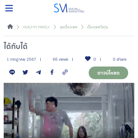
ค้นหา
HEALTHY FAMILY
คุยเรื่องเพศ
เรื่องเพศวัยรุ่น
ได้กับได้
หน้าแรกแคมเปญ
1 กรกฎาคม 2567
66 views
0
0 share
ดาวน์โหลด
บทความแนะนำ
บทความแคมเปญ
สื่อของแคมเปญ