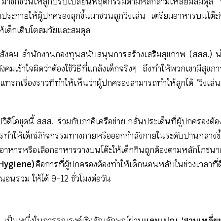
” มาชักชวนให้ลูกปรับเปลี่ยนพฤติกรรมตามหลักสามเหลี่ยมสมดุล “วิ่
ารจุดประกายให้ผู้ปกครองลุกขึ้นมาชวนลูกวิ่งเล่น เตรียมอาหารบนโต
ให้เด็กเติบโตสมวัยและสมดุล
ื่อสังคม สำนักงานกองทุนสนับสนุนการสร้างเสริมสุขภาพ (สสส.) นำ
ังคมเข้าใจผิดว่าต้องใช้วิธีที่แกล้งเด็กจริงๆ ถึงทำให้พวกเขามีสุ
รกเรื่องราวที่ทำให้เห็นว่าผู้ปกครองสามารถทำให้ลูกได้ ‘วิ่งเล่น 
ีโอชุดนี้ สสส. ร่วมกับภาคีเครือข่าย กลั่นประเด็นที่ผู้ปกครองต้องรู
ารทำให้เด็กมีกิจกรรมทางกายหรือออกกำลังกายในระดับปานกลางขึ
ำอาหารหรือเลือกอาหารวางบนโต๊ะให้เด็กกินถูกต้องตามหลักโภชน
 Hygiene)
คือการที่ผู้ปกครองต้องทำให้เด็กนอนหลับในช่วงเวลาที
งนอนรวม ให้ได้ 9-12 ชั่วโมงต่อวัน
”
เป็นหนึ่งในการรณรงค์เชิงสัญลักษณ์ผ่าน
แคมเปญ ‘สามเหลี่ยม