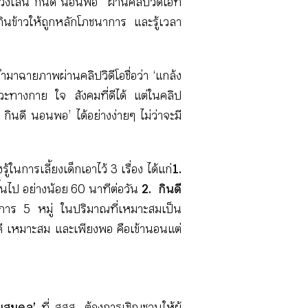
งเล่น กินดี นอนพอ” ผ่านคลิปวิดีโอที่
๊ะกินข้าวให้ถูกหลักโภชนาการ และรู้เวลา
มาฉายภาพผ่านคลิปวิดีโอชื่อว่า ‘แกล้ง
ขภาวะทางกาย ใจ สังคมที่ดีได้ แต่ในคลิป
กินดี นอนพอ’ ได้อย่างง่ายๆ ไม่ว่าจะมี
้ในการเลี้ยงเด็กเอาไว้ 3 เรื่อง ได้แก่
1.
้นไป
อย่างน้อย 60 นาทีต่อวัน
2. กินดี
าการ 5 หมู่ ในปริมาณที่เหมาะสมเป็น
่ดี เหมาะสม และเพียงพอ คือเข้านอนแต่
สมดุล’
ที่ สสส. ต้องการเชิญชวนให้ผู้