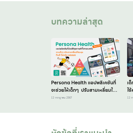
บทความล่าสุด
Persona Health แอปพลิเคชันที่
เด
จะช่วยให้เด็กๆ ปรับสามเหลี่ยมให้
ใช้ค
สมดุล วิ่งเล่น กินดี นอนพอ
ปร
12 กรกฎาคม 2567
12 ก
สส