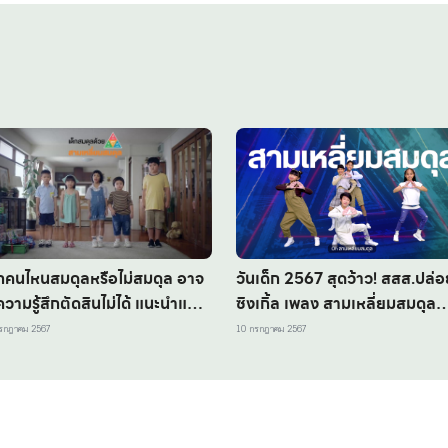
็กคนไหนสมดุลหรือไม่สมดุล อาจ
วันเด็ก 2567 สุดว้าว! สสส.ปล่อ
วามรู้สึกตัดสินไม่ได้ แนะนำแบบ
ซิงเกิ้ล เพลง สามเหลี่ยมสมดุล
ะเมิน เช็กความสมดุลของลูก โดย
ชวนน้อง ๆ หนู ๆ มาร่วมกันร้อง
รกฎาคม 2567
10 กรกฎาคม 2567
ส.
เล่น เต้น ออกกำลังกาย แบบไม่เอ้
าท์ ไปพร้อมกัน