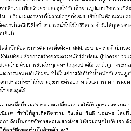
ิกรรมเพื่อสร้างความสมดุลให้กับเด็กผ่านรูปแบบกิจกรรมที่ต้อง “ไ
อคืน เปลี่ยนเมนูอาหารที่ไม่ตามใจลูกทั้งหมด เข้าไปในห้องนอนบ่อย
เรื่องราวในคลิปวิดีโอนี้ สามารถนำไปใช้ในชีวิตประจำวันได้ทุกครอบค
กเกินไป
ุโสสำนักสื่อสารการตลาดเพื่อสังคม สสส.
อธิบายความจำเป็นขอ
ี่รู้จักในสังคม ด้วยการสร้างความตระหนักรู้ถึงพ่อแม่ ผู้ปกครอง ร
ังคมไทย ด้วยการชวนให้ทุกคนที่ได้ดูคลิปวิดีโอ ‘แกล้งลูก’ ตระหนัก
ละการนอนหลับพักผ่อน ที่ไม่ใช่แค่การวัดกันที่น้ำหนักกับส่วนสู
กาสทองที่จะทำให้เขามีสุขภาวะดีรอบด้าน ตั้งแต่การกิน การนอน 
กไทยสมดุลได้
็นส่วนหนึ่งที่ร่วมสร้างความเปลี่ยนแปลงให้กับลูกๆของพวกเขา
ียนๆ ที่ทำให้ลูกเกิดกิจกรรม วิ่งเล่น กินดี นอนพอ โดยที่เขาไม
้งลูก” จึงเป็นการท้าทายพ่อแม่ชาวไทย ให้ร่วมสนุกไปกับเรา ด้ว
ให้ลูกรู้สึกยอมรับมันด้วยตัวเอง”