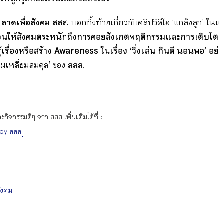
ลาดเพื่อสังคม สสส.
บอกทิ้งท้ายเกี่ยวกับคลิปวิดีโอ ‘แกล้งลูก’ ใ
นให้สังคมตระหนักถึงการคอยสังเกตพฤติกรรมและการเติบโตข
ู้เรื่องหรือสร้าง Awareness ในเรื่อง ‘วิ่งเล่น กินดี นอนพอ’ อ
ามเหลี่ยมสมดุล’ ของ สสส.
ิจกรรมดีๆ จาก สสส เพิ่มเติมได้ที่ :
 by สสส.
ังคม