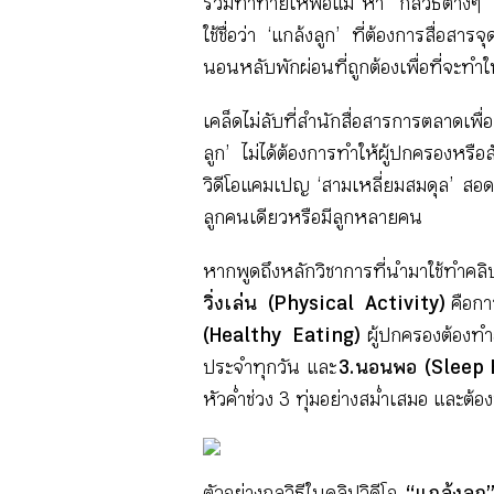
ร่วมท้าทายให้พ่อแม่ หา “กลวิธีต่างๆ
ใช้ชื่อว่า ‘แกล้งลูก’ ที่ต้องการสื่อส
นอนหลับพักผ่อนที่ถูกต้องเพื่อที่จะทำ
เคล็ดไม่ลับที่สำนักสื่อสารการตลาดเพ
ลูก’ ไม่ได้ต้องการทำให้ผู้ปกครองหรือส
วิดีโอแคมเปญ ‘สามเหลี่ยมสมดุล’ สอดแท
ลูกคนเดียวหรือมีลูกหลายคน
หากพูดถึงหลักวิชาการที่นำมาใช้ทำคลิปวิด
วิ่งเล่น (Physical Activity)
คือก
(Healthy Eating)
ผู้ปกครองต้องท
ประจำทุกวัน และ
3. นอนพอ (Sleep
หัวค่ำช่วง 3 ทุ่มอย่างสม่ำเสมอ และต้อ
ตัวอย่างกลวิธีในคลิปวิดีโอ
“แกล้งลูก