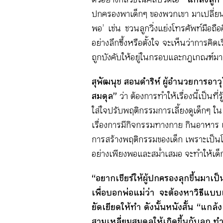
ปกครองพาเด็กๆ ของพวกเขา มาเปลี่ยนพฤต
พอ’ เช่น ชวนลูกวิ่งแย่งโทรศัพท์มือถื
อย่างลึกซึ้งหรือตั้งใจ จะเห็นว่าการคิด
ถูกบังคับให้อยู่ในกรอบและกฎเกณฑ์มา
สุพัฒนุช สอนดำริห์ ผู้อำนวยการอาว
สมดุล”
ว่า ต้องการทำให้เรื่องนี้เป็นท
ใส่ใจปรับพฤติกรรมการเลี้ยงดูเด็กๆ ในส
เรื่องการมีกิจกรรมทางกาย กินอาหาร แ
การสร้างพฤติกรรมของเด็ก เพราะเป็นโอ
อย่างเพียงพอและสม่ำเสมอ จะทำให้เด็
“อยากเชียร์ให้ผู้ปกครองลุกขึ้นมาเป
เพื่อบอกพ่อแม่ว่า จะต้องหาวิธีแบบเน
ยัดเยียดให้ทำ ดังนั้นหนังสั้น “แกล
สามเหลี่ยมสมดุลให้เกิดขึ้นกับลูก ทำ