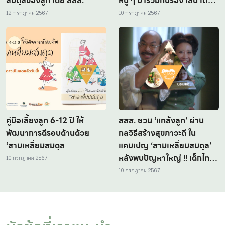
สมดุลของลูก โดย สสส.
หนู ๆ มาร่วมกันร้อง เล่น เต้น
ออกกำลังกาย แบบไม่เอ้าท์ ไป
12 กรกฎาคม 2567
10 กรกฎาคม 2567
พร้อมกัน
คู่มือเลี้ยงลูก 6-12 ปี ให้
สสส. ชวน ‘แกล้งลูก’ ผ่าน
พัฒนาการดีรอบด้านด้วย
กลวิธีสร้างสุขภาวะดี ใน
‘สามเหลี่ยมสมดุล
แคมเปญ ‘สามเหลี่ยมสมดุล’
หลังพบปัญหาใหญ่ !! เด็กไทย
10 กรกฎาคม 2567
อ้วน ติดอันดับ 3 ในภูมิภาค
10 กรกฎาคม 2567
อาเซียน