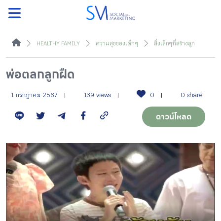
ค้นหา
HEALTHY FAMILY
ความสุขของเด็ก ๆ
สิ่งเล็กๆที่สร้างลูก
พ่อตลกลูกฝืด
หน้าแรกแคมเปญ
1 กรกฎาคม 2567
139 views
0
0 share
ดาวน์โหลด
บทความแนะนำ
บทความแคมเปญ
สื่อของแคมเปญ