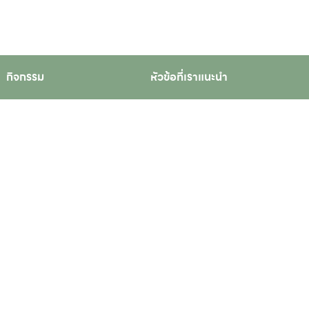
กิจกรรม
หัวข้อที่เราแนะนำ