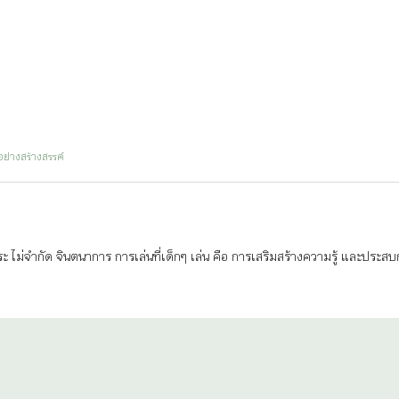
อย่างสร้างสรรค์
งอิสระ ไม่จำกัด จินตนาการ การเล่นที่เด็กๆ เล่น คือ การเสริมสร้างความรู้ และประส