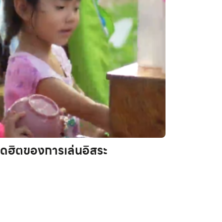
ยอดฮิตของการเล่นอิสระ