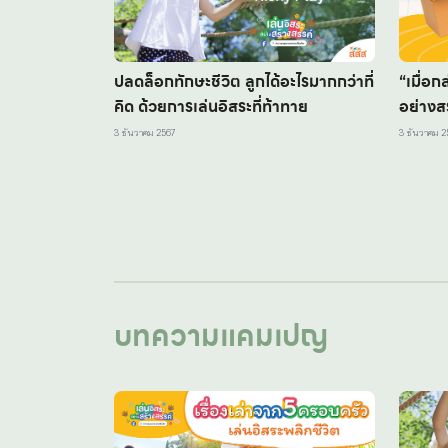
ปลดล็อกทักษะชีวิต ลูกได้อะไรมากกว่าที่
“เมื่อก
คิด ด้วยการเล่นอิสระที่ท้าทาย
อย่างส
ด้วย L
3 ธันวาคม 2567
3 ธันวาคม 2
บทความแคมเปญ