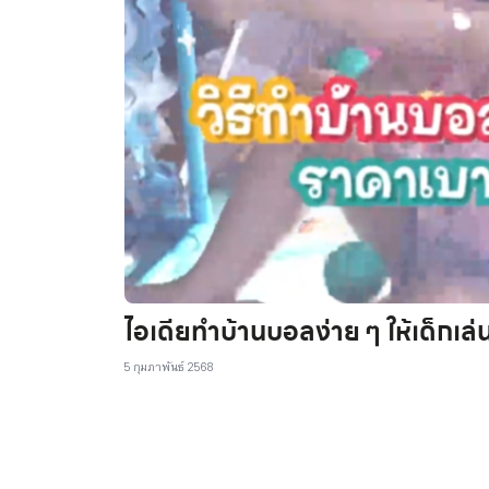
ไอเดียทำบ้านบอลง่าย ๆ ให้เด็กเล่
5 กุมภาพันธ์ 2568