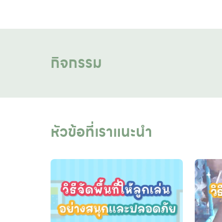
กิจกรรม
หัวข้อที่เราแนะนำ