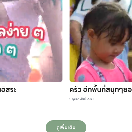
นอิสระ
ครัว อีกพื้นที่สนุกๆ
5 กุมภาพันธ์ 2568
ดูเพิ่มเติม