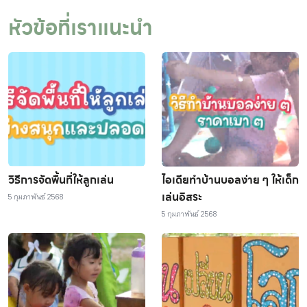
หัวข้อที่เราแนะนำ
วิธีการจัดพื้นที่ให้ลูกเล่น
ไอเดียทำบ้านบอลง่าย ๆ ให้เด็ก
เล่นอิสระ
5 กุมภาพันธ์ 2568
5 กุมภาพันธ์ 2568