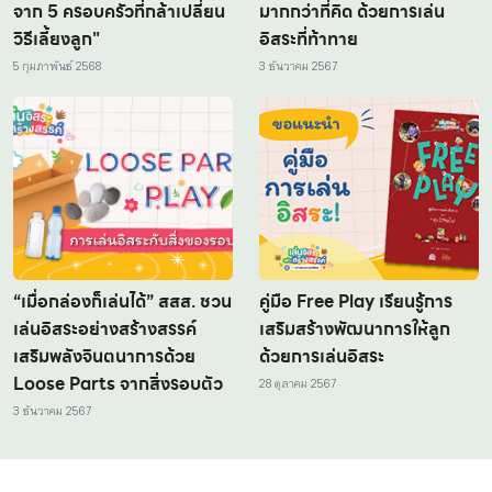
จาก 5 ครอบครัวที่กล้าเปลี่ยน
มากกว่าที่คิด ด้วยการเล่น
วิธีเลี้ยงลูก"
อิสระที่ท้าทาย
5 กุมภาพันธ์ 2568
3 ธันวาคม 2567
“เมื่อกล่องก็เล่นได้” สสส. ชวน
คู่มือ Free Play เรียนรู้การ
เล่นอิสระอย่างสร้างสรรค์
เสริมสร้างพัฒนาการให้ลูก
เสริมพลังจินตนาการด้วย
ด้วยการเล่นอิสระ
Loose Parts จากสิ่งรอบตัว
28 ตุลาคม 2567
3 ธันวาคม 2567