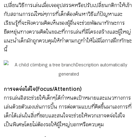
เปลี่ยนวิธีการเล่นเมื่อเจออุปสรรค หรือปรับเปลี่ยนกติกาให้เข้า
กับสถานการณ์ใหม่ๆ การที่เด็กต้องค้นหาวิธีแก้ปัญหาและ
เรียนรู้ที่จะฟังความคิดเห็นของผู้อื่น จะช่วยพัฒนาทักษะการ
ยืดหยุ่นทางความคิด ในขณะที่การเล่นที่มีโครงสร้างและผู้ใหญ่
แนะนำ เด็กมักถูกควบคุมให้ทำตามกฎ ทำให้ไม่มีโอกาสฝึกทักษะ
นี้
การจดจ่อใส่ใจ (Focus/ Attention)
การเล่นอิสระช่วยให้เด็กๆ ได้กำหนดเป้าหมายและแนวทางการ
เล่นด้วยตัวเอง เช่น การปั้น การต่อตามแบบที่คิดขึ้นมาเอง การที่
เด็กได้เล่นในสิ่งที่ชอบและสนใจจะช่วยให้พวกเขาจดจ่อใส่ใจ
เป็นพิเศษ โดยไม่ต้องรอให้ผู้ใหญ่บอกหรือควบคุม