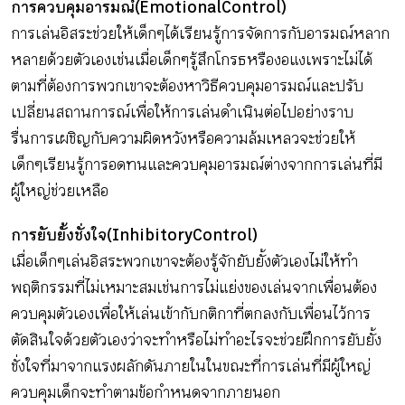
การควบคุมอารมณ์ (Emotional Control)
การเล่นอิสระช่วยให้เด็กๆ ได้เรียนรู้การจัดการกับอารมณ์หลาก
หลายด้วยตัวเอง เช่น เมื่อเด็กๆ รู้สึกโกรธหรืองอแงเพราะไม่ได้
ตามที่ต้องการ พวกเขาจะต้องหาวิธีควบคุมอารมณ์และปรับ
เปลี่ยนสถานการณ์เพื่อให้การเล่นดำเนินต่อไปอย่างราบ
รื่น การเผชิญกับความผิดหวังหรือความล้มเหลวจะช่วยให้
เด็กๆ เรียนรู้การอดทนและควบคุมอารมณ์ต่างจากการเล่นที่มี
ผู้ใหญ่ช่วยเหลือ
การยับยั้งชั่งใจ (Inhibitory Control)
เมื่อเด็กๆ เล่นอิสระ พวกเขาจะต้องรู้จักยับยั้งตัวเองไม่ให้ทำ
พฤติกรรมที่ไม่เหมาะสม เช่น การไม่แย่งของเล่นจากเพื่อน ต้อง
ควบคุมตัวเองเพื่อให้เล่นเข้ากับกติกาที่ตกลงกับเพื่อนไว้ การ
ตัดสินใจด้วยตัวเองว่าจะทำหรือไม่ทำอะไร จะช่วยฝึกการยับยั้ง
ชั่งใจที่มาจากแรงผลักดันภายใน ในขณะที่การเล่นที่มีผู้ใหญ่
ควบคุม เด็กจะทำตามข้อกำหนดจากภายนอก