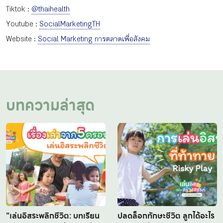
Tiktok :
@thaihealth
Youtube :
SocialMarketingTH
Website :
Social Marketing การตลาดเพื่อสังคม
บทความล่าสุด
"เล่นอิสระพลิกชีวิต: บทเรียน
ปลดล็อกทักษะชีวิต ลูกได้อะไร