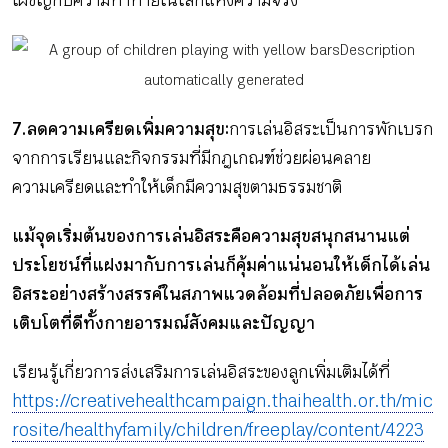
เผชิญกับความท้าทายในโลกแห่งความจริง
7.ลดความเครียด เพิ่มความสุข:
การเล่นอิสระเป็นการพักเบรก
จากการเรียนและกิจกรรมที่มีกฎเกณฑ์ ช่วยผ่อนคลาย
ความเครียดและทำให้เด็กมีความสุขตามธรรมชาติ
แม้จุดเริ่มต้นของการเล่นอิสระคือความสุขสนุกสนาน แต่
ประโยชน์ที่แฝงมากับการเล่นก็คุ้มค่าแน่นอน ให้เด็กได้เล่น
อิสระอย่างสร้างสรรค์ในสภาพแวดล้อมที่ปลอดภัย เพื่อการ
เติบโตที่ดีทั้งกาย อารมณ์ สังคม และปัญญา
เรียนรู้เกี่ยวการส่งเสริมการเล่นอิสระของลูกเพิ่มเติมได้ที่
https://creativehealthcampaign.thaihealth.or.th/mic
rosite/healthyfamily/children/freeplay/content/4223