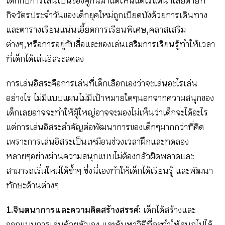
เด็กกับการเล่นเป็นของคู่กันมาแต่ไหนแต่ไร แต่น่าเสียดายที่
กิจกรรม
กิจวัตรประจำวันของเด็กยุคใหม่ถูกเบียดบังด้วยการเดินทาง
และตารางเรียนแน่นเอี้ยด การเรียนพิเศษ, คลาสเสริม
หัวข้อที่เราแนะนำ
ต่างๆ, หรือการอยู่กับสื่อและของเล่นเสริมการเรียนรู้ ทำให้เวลา
ที่เด็กได้เล่นอิสระลดลง
การเล่นอิสระคือการเล่นที่เด็กเลือกเองว่าจะเล่นอะไร เล่น
อย่างไร ไม่มีแบบแผน ไม่มีเป้าหมายใดๆ นอกจากความสนุกของ
เข้าสู่ระบบ/สมัครสมาชิก
เด็ก เลยอาจจะทำให้ผู้ใหญ่อาจจะมองไม่เห็นว่าเด็กจะได้อะไร
แต่การเล่นอิสระสำคัญต่อพัฒนาการของเด็กๆ มากกว่าที่คิด
เพราะการเล่นอิสระเป็นเหมือนช่วงเวลาฝึกและทดลอง
หลายๆ อย่างผ่านความสนุก แบบไม่ต้องกลัวผิดพลาดและ
TH
EN
สามารถเริ่มใหม่ได้ซ้ำๆ ซึ่งนี่เองทำให้เด็กได้เรียนรู้ และพัฒนา
ทักษะด้านต่างๆ
1.จินตนาการและความคิดสร้างสรรค์:
เด็กได้สร้างและ
ออกแบบการเล่นด้วยตัวเอง และค้นหาวิธีที่จะทำให้สนุกไปได้