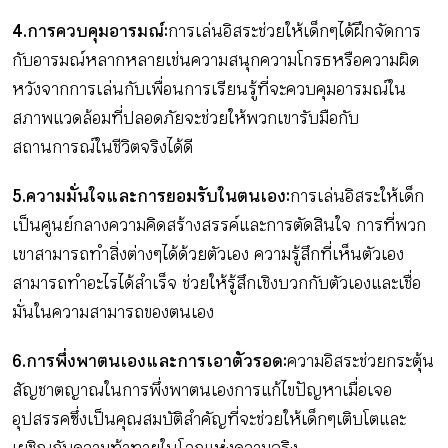
4.การควบคุมอารมณ์:
การเล่นอิสระช่วยให้เด็กๆ ได้ฝึกจัดการ
กับอารมณ์หลากหลาย เช่น ความสนุก ความโกรธ หรือความผิด
หวังจากการเล่นกับเพื่อน การเรียนรู้ที่จะควบคุมอารมณ์ใน
สภาพแวดล้อมที่ปลอดภัยจะช่วยให้พวกเขารับมือกับ
สถานการณ์ในชีวิตจริงได้ดี
5.ความมั่นใจและการยอมรับในตนเอง:
การเล่นอิสระให้เด็ก
เป็นศูนย์กลางความคิดสร้างสรรค์และการตัดสินใจ การที่พวก
เขาสามารถทำสิ่งต่างๆ ได้ด้วยตัวเอง ความรู้สึกที่เห็นตัวเอง
สามารถทำอะไรได้สำเร็จ ช่วยให้รู้สึกเชิงบวกกับตัวเองและเชื่อ
มั่นในความสามารถของตนเอง
6.การพึ่งพาตนเองและการเอาตัวรอด:
ความอิสระช่วยกระตุ้น
สัญชาตญาณในการพึ่งพาตนเอง การแก้ไขปัญหาเมื่อเจอ
อุปสรรค ซึ่งเป็นคุณสมบัติสำคัญที่จะช่วยให้เด็กๆ เติบโตและ