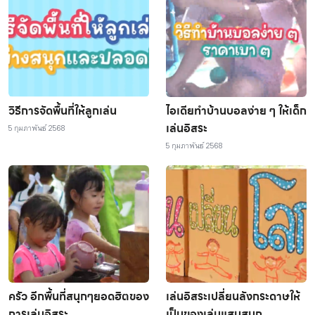
วิธีการจัดพื้นที่ให้ลูกเล่น
ไอเดียทำบ้านบอลง่าย ๆ ให้เด็ก
เล่นอิสระ
5 กุมภาพันธ์ 2568
5 กุมภาพันธ์ 2568
ครัว อีกพื้นที่สนุกๆยอดฮิตของ
เล่นอิสระเปลี่ยนลังกระดาษให้
การเล่นอิสระ
เป็นของเล่นแสนสนุก