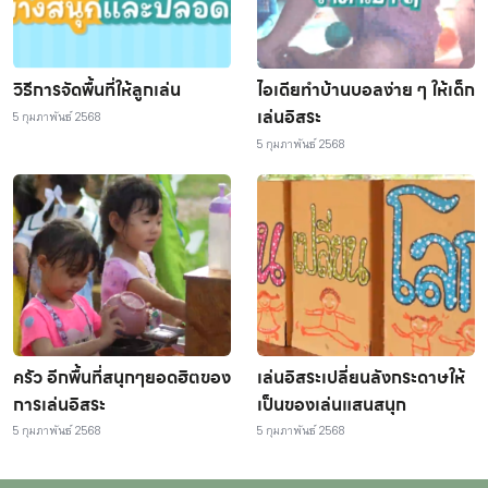
วิธีการจัดพื้นที่ให้ลูกเล่น
ไอเดียทำบ้านบอลง่าย ๆ ให้เด็ก
เล่นอิสระ
5 กุมภาพันธ์ 2568
5 กุมภาพันธ์ 2568
ครัว อีกพื้นที่สนุกๆยอดฮิตของ
เล่นอิสระเปลี่ยนลังกระดาษให้
การเล่นอิสระ
เป็นของเล่นแสนสนุก
5 กุมภาพันธ์ 2568
5 กุมภาพันธ์ 2568