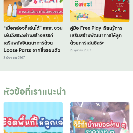
“เมื่อกล่องก็เล่นได้” สสส. ชวน
คู่มือ Free Play เรียนรู้การ
เล่นอิสระอย่างสร้างสรรค์
เสริมสร้างพัฒนาการให้ลูก
เสริมพลังจินตนาการด้วย
ด้วยการเล่นอิสระ
Loose Parts จากสิ่งรอบตัว
28 ตุลาคม 2567
3 ธันวาคม 2567
หัวข้อที่เราแนะนำ