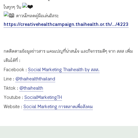
ในทุกๆ วัน
ดาวน์โหลดคู่มือเล่นอิสระ
https://creativehealthcampaign.thaihealth.or.th/.../4223
กดติดตามข้อมูลข่าวสาร แคมเปญที่น่าสนใจ และกิจกรรมดีๆ จาก สสส เพิ่ม
เติมได้ที่ :
Facebook :
Social Marketing Thaihealth by สสส.
Line :
@thaihealththailand
Tiktok :
@thaihealth
Youtube :
SocialMarketingTH
Website :
Social Marketing การตลาดเพื่อสังคม