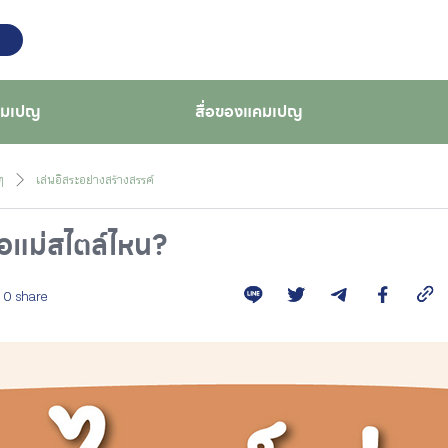
คมเปญ
สื่อของแคมเปญ
ๆ
เล่นอิสระอย่างสร้างสรรค์
่อแม่สไตล์ไหน?
0 share