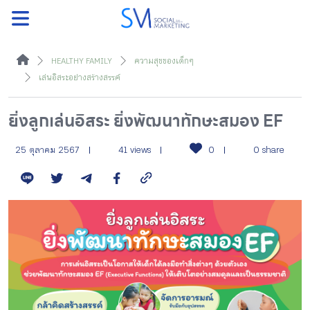
ค้นหา
HEALTHY FAMILY
ความสุขของเด็ก ๆ
เล่นอิสระอย่างสร้างสรรค์
ยิ่งลูกเล่นอิสระ ยิ่งพัฒนาทักษะสมอง EF
หน้าแรกแคมเปญ
25 ตุลาคม 2567
41 views
0
0 share
บทความแนะนำ
บทความแคมเปญ
สื่อของแคมเปญ