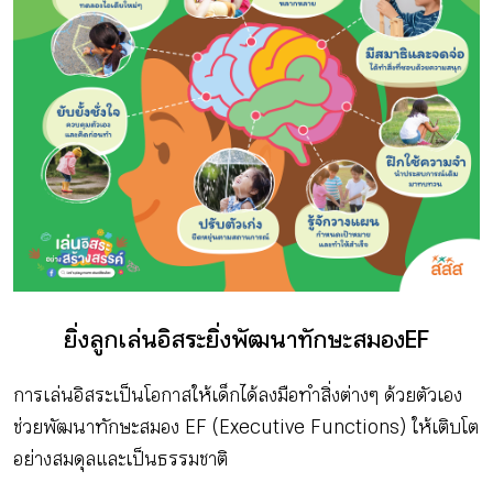
กิจกรรม
หัวข้อที่เราแนะนำ
เข้าสู่ระบบ/สมัครสมาชิก
ยิ่งลูกเล่นอิสระ ยิ่งพัฒนาทักษะสมอง EF
TH
EN
การเล่นอิสระเป็นโอกาสให้เด็กได้ลงมือทำสิ่งต่างๆ ด้วยตัวเอง
ช่วยพัฒนาทักษะสมอง EF (Executive Functions) ให้เติบโต
อย่างสมดุลและเป็นธรรมชาติ