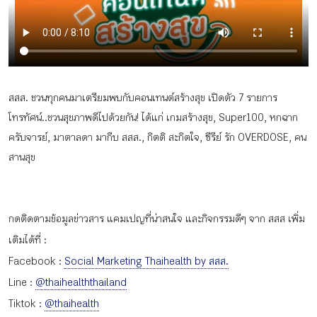
กิจกรรม
หัวข้อที่เราแนะนำ
สสส. ชวนทุกคนมาเตรียมพบกับคอนเทนต์สร้างสุข เปิดตัว 7 รายการ
โทรทัศน์..ชวนสุขภาพดีไปด้วยกัน! ได้แก่ เกมสร้างสุข, Super100, หกฉาก
ครับจารย์, มาตาลดา มากีบ สสส., กิตติ สะกิตใจ, ซีรีย์ รัก OVERDOSE, คน
เข้าสู่ระบบ/สมัครสมาชิก
สานสุข
กดติดตามข้อมูลข่าวสาร แคมเปญที่น่าสนใจ และกิจกรรมดีๆ จาก สสส เพิ่ม
TH
EN
เติมได้ที่ :
Facebook :
Social Marketing Thaihealth by สสส.
Line :
@thaihealththailand
Tiktok :
@thaihealth