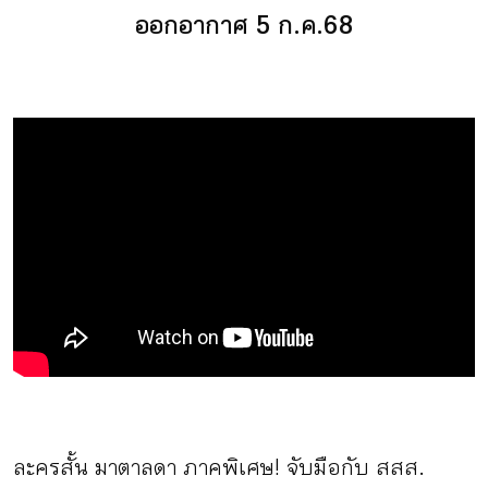
กิจกรรม
ออกอากาศ 5 ก.ค.68
หัวข้อที่เราแนะนำ
เข้าสู่ระบบ/สมัครสมาชิก
TH
EN
ละครสั้น มาตาลดา ภาคพิเศษ! จับมือกับ สสส.