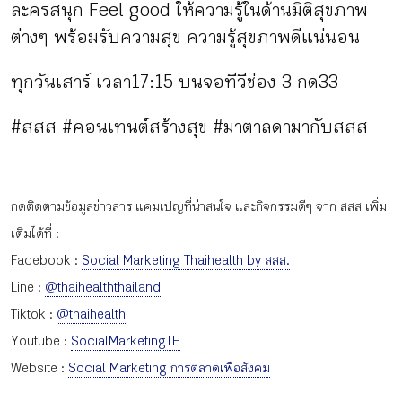
ละครสนุก Feel good ให้ความรู้ในด้านมิติสุขภาพ
ต่างๆ พร้อมรับความสุข ความรู้สุขภาพดีแน่นอน
ทุกวันเสาร์ เวลา17:15 บนจอทีวีช่อง 3 กด33
#สสส #คอนเทนต์สร้างสุข #มาตาลดามากับสสส
กดติดตามข้อมูลข่าวสาร แคมเปญที่น่าสนใจ และกิจกรรมดีๆ จาก สสส เพิ่ม
เติมได้ที่ :
Facebook :
Social Marketing Thaihealth by สสส.
Line :
@thaihealththailand
Tiktok :
@thaihealth
Youtube :
SocialMarketingTH
Website :
Social Marketing การตลาดเพื่อสังคม