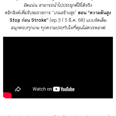
กิจกรรม
อัดแน่น สามารถนำไปประยุกต์ใช้ได้จริง
คลิกลิงค์เพื่อรับชมรายการ “เกมสร้างสุข”
ตอน “ความดันสูง
Stop ก่อน Stroke”
(ep.5 | 5 มี.ค. 68) แบบจัดเต็ม
หัวข้อที่เราแนะนำ
สนุกครบทุกเกม ทุกความประทับใจที่คุณไม่ควรพลาด!
เข้าสู่ระบบ/สมัครสมาชิก
TH
EN