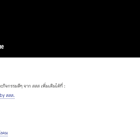
ิจกรรมดีๆ จาก สสส เพิ่มเติมได้ที่ :
 by สสส.
ังคม