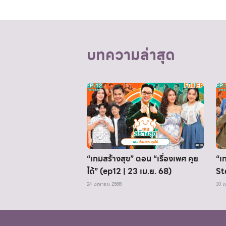
บทความล่าสุด
“เกมสร้างสุข” ตอน “เรื่องเพศ คุย
“เ
ได้” (ep12 | 23 เม.ย. 68)
St
68
24 เมษายน 2568
10 เ