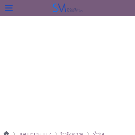
ค้นหา
หน้าแรกแคมเปญ
บทความแนะนำ
บทความแคมเปญ
สื่อของแคมเปญ
HEALTHY TOGETHER
วิกฤติโรคระบาด
น้ำท่วม