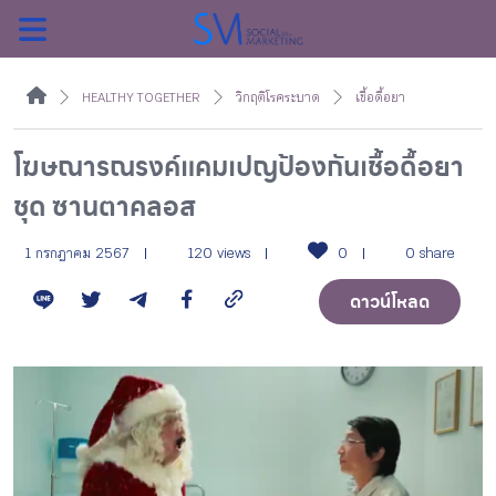
ค้นหา
HEALTHY TOGETHER
วิกฤติโรคระบาด
เชื้อดื้อยา
โฆษณารณรงค์แคมเปญป้องกันเชื้อดื้อยา
ชุด ซานตาคลอส
หน้าแรกแคมเปญ
1 กรกฎาคม 2567
120 views
0
0 share
บทความแนะนำ
ดาวน์โหลด
บทความแคมเปญ
สื่อของแคมเปญ