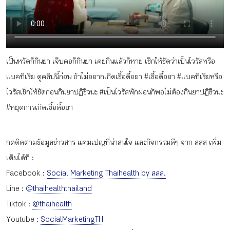
กิจกรรม
หัวข้อที่เราแนะนำ
เป็นหวัดก็กินยา เจ็บคอก็กินยา เคยกินแล้วก็หาย เช็กให้ชัดว่าเป็นไวรัสหรือ
แบคทีเรีย ดูคลิปนี้ก่อน ถ้าไม่อยากเกิดเชื้อดื้อยา #เชื้อดื้อยา #แบคทีเรียหรือ
ไวรัสเช็กให้ชัดก่อนกินยาปฏิชีวนะ #เป็นไวรัสพักผ่อนก็พอไม่ต้องกินยาปฏิชีวนะ
เข้าสู่ระบบ/สมัครสมาชิก
#หยุดการเกิดเชื้อดื้อยา
กดติดตามข้อมูลข่าวสาร แคมเปญที่น่าสนใจ และกิจกรรมดีๆ จาก สสส เพิ่ม
เติมได้ที่ :
TH
EN
Facebook :
Social Marketing Thaihealth by สสส.
Line :
@thaihealththailand
Tiktok :
@thaihealth
Youtube :
SocialMarketingTH