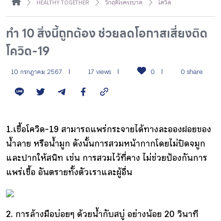
HEALTHY TOGETHER
วิกฤติโรคระบาด
โควิด
กิจกรรม
ทำ 10 สิ่งนี้ถูกต้อง ช่วยลดโอกาสเสี่ยงติด
หัวข้อที่เราแนะนำ
โควิด-19
10 กรกฎาคม 2567
17 views
0
0 share
เข้าสู่ระบบ/สมัครสมาชิก
1.เชื้อโควิด-19 สามารถแพร่กระจายได้ทางละอองฝอยของ
น้ำลาย หรือน้ำมูก ดังนั้นการสวมหน้ากากโดยไม่ปิดจมูก
TH
EN
และปากให้สนิท เช่น การสวมไว้ที่คาง ไม่ช่วยป้องกันการ
แพร่เชื้อ อันตรายทั้งตัวเราและผู้อื่น
2. การล้างมือบ่อยๆ ด้วยน้ำกับสบู่ อย่างน้อย 20 วินาที