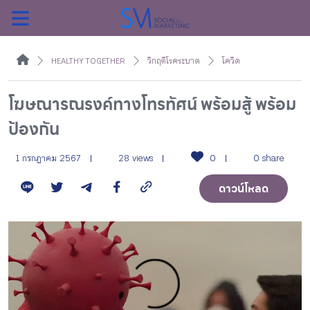
ค้นหา
HEALTHY TOGETHER
วิกฤติโรคระบาด
โควิด
โฆษณารณรงค์ทางโทรทัศน์ พร้อมสู้ พร้อม
ป้องกัน
หน้าแรกแคมเปญ
1 กรกฎาคม 2567
28 views
0
0 share
บทความแนะนำ
ดาวน์โหลด
บทความแคมเปญ
สื่อของแคมเปญ