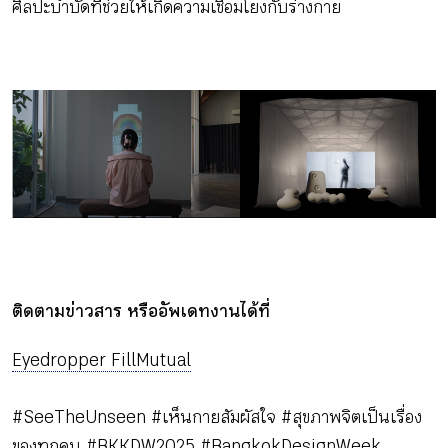
ศิลปะบำบัดที่ช่วยให้เกิดความเชื่อมโยงกับร่างกาย
ติดตามข่าวสาร หรืออัพเดทงานได้ที่
Eyedropper Fill
Mutual
#SeeTheUnseen #เห็นกายสัมผัสใจ #สุขภาพจิตเป็นเรื่อง
ของทุกคน #BKKDW2025 #BangkokDesignWeek