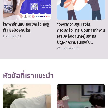
โรคพาร์กินสัน ยิ่งเช็คเร็ว ยิ่งรู้
“วงจรความรุนแรงใน
เร็ว ยิ่งป้องกันได้!
ครอบครัว” กระบวนการทำงาน
เสริมพลังอำนาจผู้ประสบ
17 มกราคม 2568
ปัญหาความรุนแรงใน
ครอบครัว ของมูลนิธิหญิงชาย
22 พฤศจิกายน 2567
ก้าวไกล เพื่อออกจากความ
สัมพันธ์
หัวข้อที่เราแนะนำ