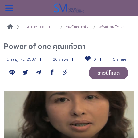
ค้นหา
HEALTHY TOGETHER
ร่วมกันเราทำได้
เครือข่ายพลังบวก
Power of one คุณแก้วตา
หน้าแรกแคมเปญ
1 กรกฎาคม 2567
26 views
0
0 share
ดาวน์โหลด
บทความแนะนำ
บทความแคมเปญ
สื่อของแคมเปญ