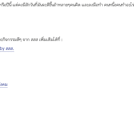
หรือปีนี้ แต่คงมีสักวันที่มันจะดีขึ้นถ้าหลายๆคนคิด และลงมือทำ คนหนึ่งคนทำอะไ
ิจกรรมดีๆ จาก สสส เพิ่มเติมได้ที่ :
 by สสส.
ังคม