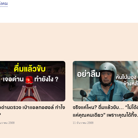
ังคม
อด่านตรวจ เป่าแอลกอฮอล์ ทำไง
จริงแค่ไหน? ดื่มแล้วขับ… “ไม่ได้
?
แค่คุณคนเดียว” เพราะคุณได้ทิ้ง
ตราบาปไว้ให้คนที่อยู่ข้างหลัง
ันวาคม 2568
11 ธันวาคม 2568