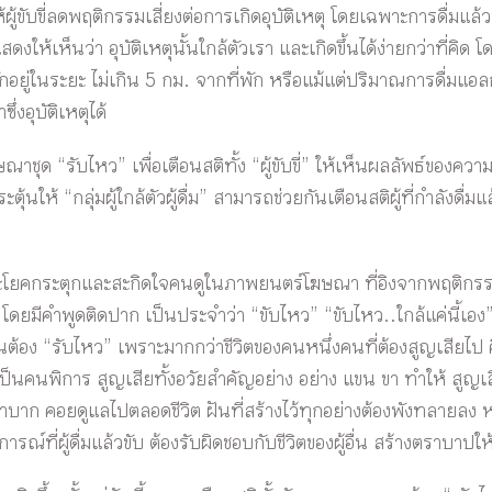
้ขับขี่ลดพฤติกรรมเสี่ยงต่อการเกิดอุบัติเหตุ โดยเฉพาะการดื่มแล
้แสดงให้เห็นว่า อุบัติเหตุนั้นใกล้ตัวเรา และเกิดขึ้นได้ง่ายกว่าที่ค
 มักอยู่ในระยะ ไม่เกิน 5 กม. จากที่พัก หรือแม้แต่ปริมาณการดื่มแอ
งอุบัติเหตุได้
ุด “รับไหว” เพื่อเตือนสติทั้ง “ผู้ขับขี่” ให้เห็นผลลัพธ์ของความปร
นให้ “กลุ่มผู้ใกล้ตัวผู้ดื่ม” สามารถช่วยกันเตือนสติผู้ที่กำลังดื
ะโยคกระตุกและสะกิดใจคนดูในภาพยนตร์โฆษณา ที่อิงจากพฤติกรรม ห
 โดยมีคำพูดติดปาก เป็นประจำว่า “ขับไหว” “ขับไหว..ใกล้แค่นี้เอ
สักคนต้อง “รับไหว” เพราะมากกว่าชีวิตของคนหนึ่งคนที่ต้องสูญเสียไป 
ยเป็นคนพิการ สูญเสียทั้งอวัยสำคัญอย่าง อย่าง แขน ขา ทำให้ สู
ลำบาก คอยดูแลไปตลอดชีวิต ฝันที่สร้างไว้ทุกอย่างต้องพังทลายลง
รณ์ที่ผู้ดื่มแล้วขับ ต้องรับผิดชอบกับชีวิตของผู้อื่น สร้างตราบาปให