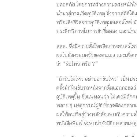
ปลอดภัย โดยการสร้างความตระหนักให้ผู
นำมาสู่การเกิดอุบัติเหตุ ซึ่งจากสถิติได
หรือเสียชีวิตจากอุบัติเหตุมอเตอร์ไซค์
ประสิทธิภาพในการขับขี่ลดลง และนำมาซึ่
สสส. จึงมีความตั้งใจผลิตภาพยนตร์โฆษณาช
ผลไปยังครอบครัวของตนเอง และเพื่อกระตุ้
ว่า “รับไหว หรือ ? ”
“ถ้ารับไม่ไหว อย่าบอกขับไหว” เป็นปร
ครั้งมักฝืนขับรถหลังจากดื่มแอลกอฮอล์
อุบัติเหตุขึ้น ซึ่งแน่นอนว่า ไม่เคยมี
หลาย ๆ เหตุการณ์ผู้ขับขี่อาจต้องกลา
ผลให้คนที่อยู่ข้างหลังต้องพบกับความ
หนังสือพิมพ์ จะพบว่ายังมีอีกหลายเหตุกา