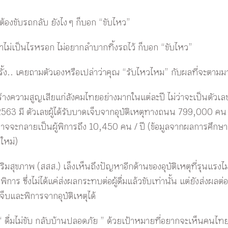
องขับรถกลับ ยังไง ๆ ก็บอก “ขับไหว”
ว่าไม่เป็นไรหรอก ไม่อยากลำบากทิ้งรถไว้ ก็บอก “ขับไหว”
ั้ง.. เคยถามตัวเองหรือเปล่าว่าคุณ “รับไหวไหม” กับผลที่จะตามมาเมื
างความสูญเสียแก่สังคมไทยอย่างมากในแต่ละปี ไม่ว่าจะเป็นตัวเลขผู้เ
 2563 มี ตัวเลขผู้ได้รับบาดเจ็บจากอุบัติเหตุทางถนน 799,000 ค
จจะกลายเป็นผู้พิการถึง 10,450 คน / ปี (ข้อมูลจากผลการศึกษา พ
ใหม่)
ุขภาพ (สสส.) เล็งเห็นถึงปัญหาอีกด้านของอุบัติเหตุที่รุนแรงไม่
พิการ ซึ่งไม่ได้แค่ส่งผลกระทบต่อผู้ดื่มแล้วขับเท่านั้น แต่ยังส่งผล
เจ็บและพิการจากอุบัติเหตุได้
ื่มไม่ขับ กลับบ้านปลอดภัย ” ด้วยเป้าหมายที่อยากจะเห็นคนไท