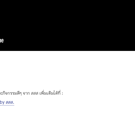
ิจกรรมดีๆ จาก สสส เพิ่มเติมได้ที่ :
 by สสส.