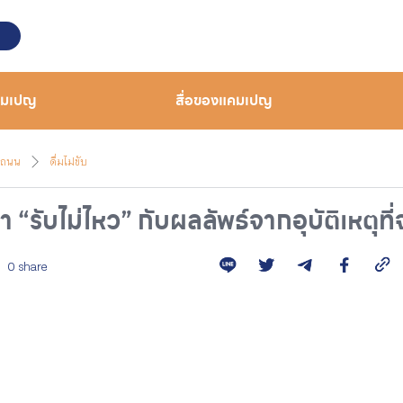
คมเปญ
สื่อของแคมเปญ
งถนน
ดื่มไม่ขับ
 “รับไม่ไหว” กับผลลัพธ์จากอุบัติเหตุที่
0 share