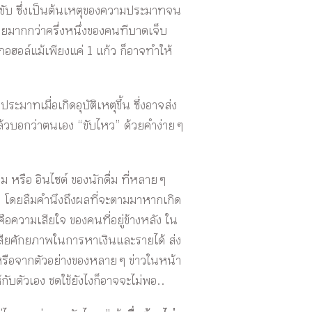
้วขับ ซึ่งเป็นต้นเหตุของความประมาทจน
ิด โดยมากกว่าครึ่งหนึ่งของคนทีบาดเจ็บ
ลกอฮอล์แม้เพียงแค่ 1 แก้ว ก็อาจทำให้
ะมาทเมื่อเกิดอุบัติเหตุขึ้น ซึ่งอาจส่ง
่มแล้วบอกว่าตนเอง “ขับไหว” ด้วยคำง่าย ๆ
รือ อินไซต์ ของนักดื่ม ที่หลาย ๆ
ง” โดยลืมคำนึงถึงผลที่จะตามมาหากเกิด
คือความเสียใจ ของคนที่อยู่ข้างหลัง ใน
ญเสียศักยภาพในการหาเงินและรายได้ ส่ง
 หรือจากตัวอย่างของหลาย ๆ ข่าวในหน้า
้กับตัวเอง ชดใช้ยังไงก็อาจจะไม่พอ..