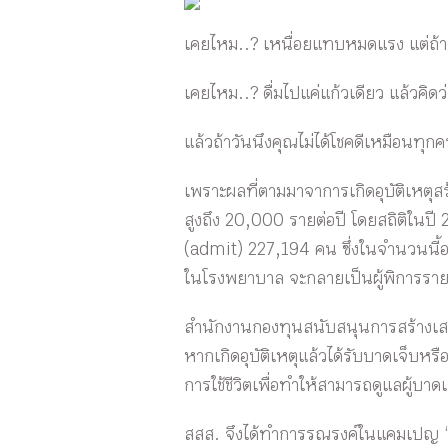
เคยไหม..? เหนื่อยแทบหมดแรง แต่ถ้าต้
เคยไหม..? ดื่มไปแค่แก้วเดียว แล้วคิด
แล้วถ้าวันนึงคุณไม่ได้โชคดีเหมือนทุกคร
เพราะผลที่ตามมาจาการเกิดอุบัติเหตุสร้
สูงถึง 20,000 รายต่อปี โดยสถิติในปี
(admit) 227,194 คน ซึ่งในจำนวนนี้อา
ในโรงพยาบาล จะกลายเป็นผู้พิการราย
สำนักงานกองทุนสนับสนุนการสร้างเสริมส
หากเกิดอุบัติเหตุแล้วได้รับบาดเจ็บหรือ
การใช้ชีวิตเพื่อทำให้สามารถดูแลผู้บาด
สสส. จึงได้ทำการรณรงค์ในแคมเปญ “ ด