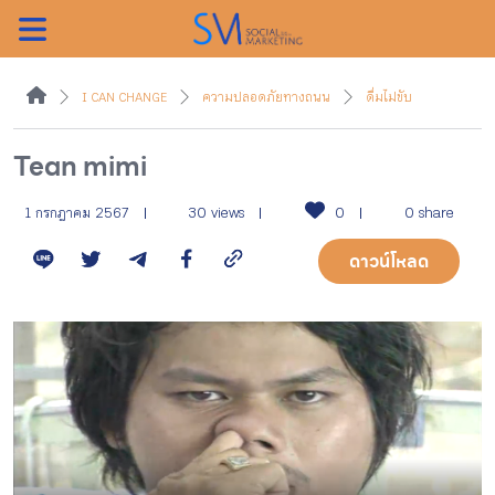
ค้นหา
I CAN CHANGE
ความปลอดภัยทางถนน
ดื่มไม่ขับ
Tean mimi
หน้าแรกแคมเปญ
1 กรกฎาคม 2567
30 views
0
0 share
ดาวน์โหลด
บทความแนะนำ
บทความแคมเปญ
สื่อของแคมเปญ