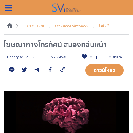
ค้นหา
I CAN CHANGE
ความปลอดภัยทางถนน
ดื่มไม่ขับ
โฆษณาทางโทรทัศน์ สมองกลีบหน้า
หน้าแรกแคมเปญ
1 กรกฎาคม 2567
27 views
0
0 share
ดาวน์โหลด
บทความแนะนำ
บทความแคมเปญ
สื่อของแคมเปญ