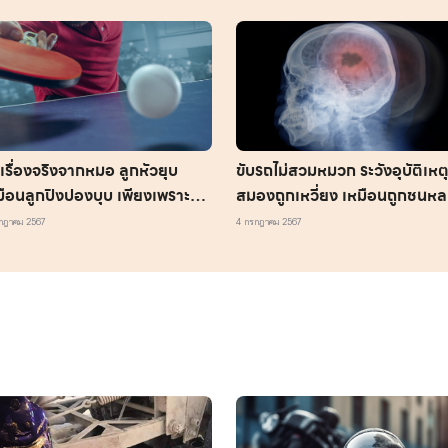
งเรื่องจริงจากหมอ ลูกหัวยุบ
ขับรถไม่สวมหมวก ระวังอุบัติเหต
มือนลูกปิงปองบุบ เพียงเพราะพ่อ
สมองถูกเหวี่ยง เหมือนถูกชนห
ลืมทำสิ่งนี้
ครั้ง
กฎาคม 2567
4 กรกฎาคม 2567