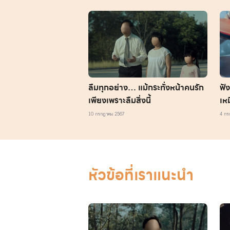
ลืมทุกอย่าง… แม้กระทั่งหน้าคนรัก
ฟั
เพียงเพราะลืมสิ่งนี้
เห
แม่
10 กรกฎาคม 2567
4 กร
หัวข้อที่เราแนะนำ