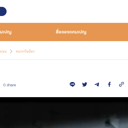
คมเปญ
สื่อของแคมเปญ
งถนน
หมวกกันน็อก
0 share