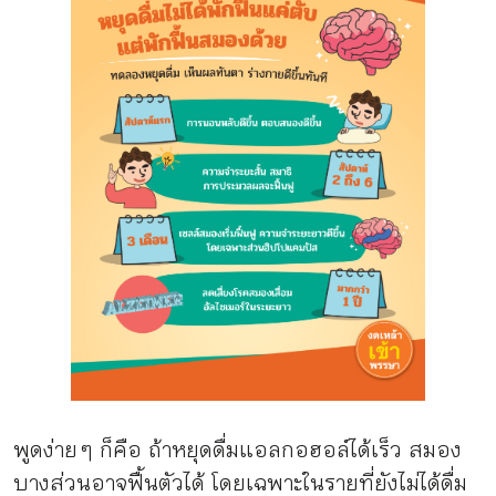
พูดง่าย ๆ ก็คือ ถ้าหยุดดื่มแอลกอฮอล์ได้เร็ว สมอง
บางส่วนอาจฟื้นตัวได้ โดยเฉพาะในรายที่ยังไม่ได้ดื่ม