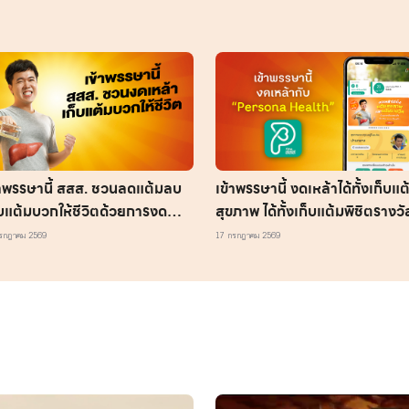
้าพรรษานี้ สสส. ชวนลดแต้มลบ
เข้าพรรษานี้ งดเหล้าได้ทั้งเก็บแต
็บแต้มบวกให้ชีวิตด้วยการงด
สุขภาพ ได้ทั้งเก็บแต้มพิชิตรางวั
ลกอฮอล์
รกฎาคม 2569
17 กรกฎาคม 2569