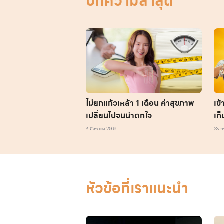
บทความล่าสุด
ไม่ยกแก้วเหล้า 1 เดือน ค่าสุขภาพ
เข
เปลี่ยนไปจนน่าตกใจ
เก
แอ
3 สิงหาคม 2569
23 ก
หัวข้อที่เราแนะนำ