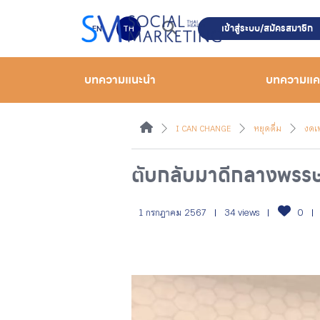
เข้าสู่ระบบ/สมัครสมาชิก
EN
TH
บทความแนะนำ
บทความแ
I CAN CHANGE
หยุดดื่ม
งดเห
ตับกลับมาดีกลางพรร
1 กรกฎาคม 2567
34 views
0