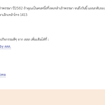
รษา ปี2562 ถ้าคุณเป็นคนหนึ่งที่งดเหล้าเข้าพรรษา จนถึงวันนี้ แผนกตับของคุณ
กษาเลิกเหล้าโทร 1413
ิจกรรมดีๆ จาก สสส เพิ่มเติมได้ที่ :
 by สสส.
ังคม