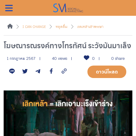
ค้นหา
I CAN CHANGE
หยุดดื่ม
งดเหล้าเข้าพรรษา
โฆษณารณรงค์ทางโทรทัศน์ ระวังมันมาเล็ง
หน้าแรกแคมเปญ
1 กรกฎาคม 2567
40 views
0
0 share
ดาวน์โหลด
บทความแนะนำ
บทความแคมเปญ
สื่อของแคมเปญ