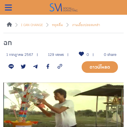
ค้นหา
I CAN CHANGE
หยุดดื่ม
งานเลี้ยงปลอดเหล้า
ฉก
หน้าแรกแคมเปญ
1 กรกฎาคม 2567
129 views
0
0 share
ดาวน์โหลด
บทความแนะนำ
บทความแคมเปญ
สื่อของแคมเปญ