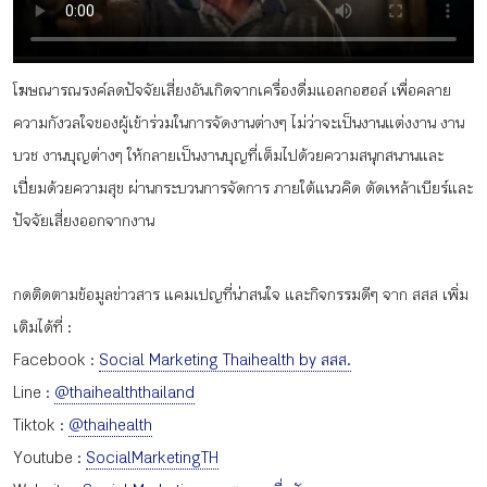
กิจกรรม
โฆษณารณรงค์ลดปัจจัยเสี่ยงอันเกิดจากเครื่องดื่มแอลกอฮอล์ เพื่อคลาย
หัวข้อที่เราแนะนำ
ความกังวลใจของผู้เข้าร่วมในการจัดงานต่างๆ ไม่ว่าจะเป็นงานแต่งงาน งาน
บวช งานบุญต่างๆ ให้กลายเป็นงานบุญที่เต็มไปด้วยความสนุกสนานและ
เปี่ยมด้วยความสุข ผ่านกระบวนการจัดการ ภายใต้แนวคิด ตัดเหล้าเบียร์และ
เข้าสู่ระบบ/สมัครสมาชิก
ปัจจัยเสี่ยงออกจากงาน
กดติดตามข้อมูลข่าวสาร แคมเปญที่น่าสนใจ และกิจกรรมดีๆ จาก สสส เพิ่ม
เติมได้ที่ :
TH
EN
Facebook :
Social Marketing Thaihealth by สสส.
Line :
@thaihealththailand
Tiktok :
@thaihealth
Youtube :
SocialMarketingTH