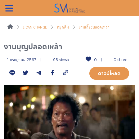
ค้นหา
I CAN CHANGE
หยุดดื่ม
งานเลี้ยงปลอดเหล้า
งานบุญปลอดเหล้า
หน้าแรกแคมเปญ
1 กรกฎาคม 2567
95 views
0
0 share
ดาวน์โหลด
บทความแนะนำ
บทความแคมเปญ
สื่อของแคมเปญ