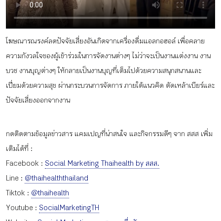
กิจกรรม
โฆษณารณรงค์ลดปัจจัยเสี่ยงอันเกิดจากเครื่องดื่มแอลกอฮอล์ เพื่อคลาย
หัวข้อที่เราแนะนำ
ความกังวลใจของผู้เข้าร่วมในการจัดงานต่างๆ ไม่ว่าจะเป็นงานแต่งงาน งาน
บวช งานบุญต่างๆ ให้กลายเป็นงานบุญที่เต็มไปด้วยความสนุกสนานและ
เปี่ยมด้วยความสุข ผ่านกระบวนการจัดการ ภายใต้แนวคิด ตัดเหล้าเบียร์และ
เข้าสู่ระบบ/สมัครสมาชิก
ปัจจัยเสี่ยงออกจากงาน
กดติดตามข้อมูลข่าวสาร แคมเปญที่น่าสนใจ และกิจกรรมดีๆ จาก สสส เพิ่ม
เติมได้ที่ :
TH
EN
Facebook :
Social Marketing Thaihealth by สสส.
Line :
@thaihealththailand
Tiktok :
@thaihealth
Youtube :
SocialMarketingTH