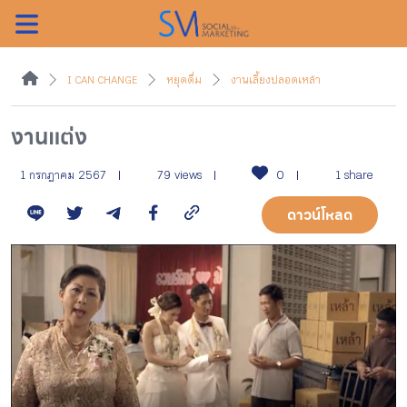
ค้นหา
I CAN CHANGE
หยุดดื่ม
งานเลี้ยงปลอดเหล้า
งานแต่ง
หน้าแรกแคมเปญ
1 กรกฎาคม 2567
79 views
0
1 share
ดาวน์โหลด
บทความแนะนำ
บทความแคมเปญ
สื่อของแคมเปญ