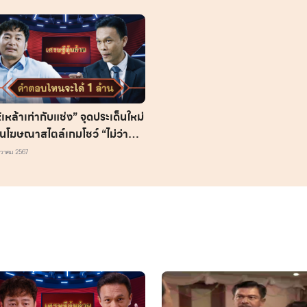
้เหล้าเท่ากับแช่ง” จุดประเด็นใหม่
านโฆษณาสไตล์เกมโชว์ “ไม่ว่า
นฉลองไหนๆ ก็ไม่มีใครให้เหล้ากัน
นวาคม 2567
้ว”