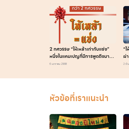
2 ทศวรรษ “ให้เหล้าเท่ากับแช่ง”
“ให
หนึ่งในแคมเปญที่มีการพูดถึงมาก
ผ่
ที่สุด จาก สสส.
งา
6 มกราคม 2568
2 ธั
แล
หัวข้อที่เราแนะนำ