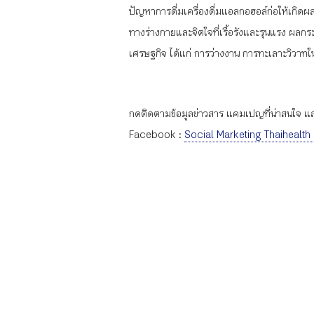
ปัญหาการดื่มเครื่องดื่มแอลกอฮอล์ก่อให้เกิด
ทางร่างกายและจิตใจที่เรื้อรังและรุนแรง ผ
เศรษฐกิจ ได้แก่ การว่างงาน การทะเลาะวิวาทใ
กดติดตามข้อมูลข่าวสาร แคมเปญที่น่าสนใจ และก
Facebook :
Social Marketing Thaihealth
Line :
@thaihealththailand
Tiktok :
@thaihealth
Youtube :
SocialMarketingTH
Website :
Social Marketing การตลาดเพื่อส