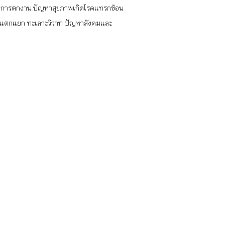
งงาน การตกงาน ปัญหาสุขภาพเกิดโรคแทรกซ้อน
รัวแตกแยก ทะเลาะวิวาท ปัญหาสังคมและ
มาร่วมเป็นส่วนหนึ่งของกับชุมชนของเรา
ติดตามเพื่อรับ
ข้อมูลข่าวสาร
การตลาดเพื่อสังคมอย่างต่อเนื่อง