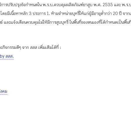
ีการปรับปรุงข้อกำหนดใน พ.ร.บ.ควบคุมผลิตภัณฑ์ยาสูบ พ.ศ. 2535 และ พ.ร.บ.ค
ดยมีเนื้อหาหลัก 3 ประการ 1. ห้ามจำหน่ายบุหรี่ให้แก่ผู้มีอายุต่ำกว่า 20 ปี จาก
ธ์ และแจ้งเตือนควบคุมไม่ให้มีการสูบบุหรี่ ในพื้นที่ของตนเองที่ได้กำหนดเป็นพื้นที่
ิจกรรมดีๆ จาก สสส เพิ่มเติมได้ที่ :
 by สสส.
ังคม