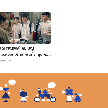
ษณารณรงค์แคมเปญ
ร.บ.ควบคุมผลิตภัณฑ์ยาสูบ พ.ศ.
60 ชุดสูบก่อน 20 ปี
กฎาคม 2567