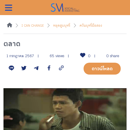
ค้นหา
I CAN CHANGE
หยุดสูบบุหรี่
ควันบุหรี่มือสอง
ตลาด
หน้าแรกแคมเปญ
1 กรกฎาคม 2567
65 views
0
0 share
ดาวน์โหลด
บทความแนะนำ
บทความแคมเปญ
สื่อของแคมเปญ