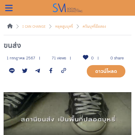
ค้นหา
I CAN CHANGE
หยุดสูบบุหรี่
ควันบุหรี่มือสอง
ขนส่ง
หน้าแรกแคมเปญ
1 กรกฎาคม 2567
71 views
0
0 share
ดาวน์โหลด
บทความแนะนำ
บทความแคมเปญ
สื่อของแคมเปญ