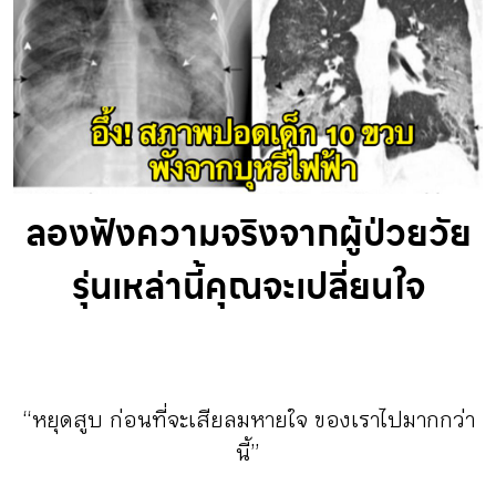
กิจกรรม
หัวข้อที่เราแนะนำ
เข้าสู่ระบบ/สมัครสมาชิก
ลองฟังความจริงจาก
ผู้ป่วยวัย
รุ่นเหล่านี้คุณจะเปลี่ยนใจ
TH
EN
“หยุดสูบ ก่อนที่จะเสียลมหายใจ ของเราไปมากกว่า
นี้”