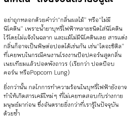
อย่าถูกหลอกด้วยคำว่า “กลิ่นผลไม้” หรือ “ไม่มี
นิโคติน” เพราะน้ำยาบุหรี่ไฟฟ้าหลายชนิดใส่นิโคติน
ไว้โดยไม่แจ้งในฉลาก และแม้ไม่มีนิโคตินเลย สารแต่ง
กลิ่นก็อาจเป็นพิษต่อปอดได้เช่นกัน เช่น “ไดอะซิติล”
ที่เคยพบในกรณีคนงานโรงงานป๊อปคอร์นสูดกลิ่น
เนยเทียมแล้วปอดพังถาวร (เรียกว่า ปอดป๊อบ
คอร์น หรือ Popcorn Lung)
ยิ่งกว่านั้น กลไกการทำความร้อนในบุหรี่ไฟฟ้ายังอาจ
ทำให้เกิดสารเคมีใหม่ ๆ ที่ไม่เคยทดสอบกับร่างกาย
มนุษย์มาก่อน ซึ่งอันตรายยิ่งกว่าที่เรารู้ในปัจจุบัน
ด้วยซ้ำ