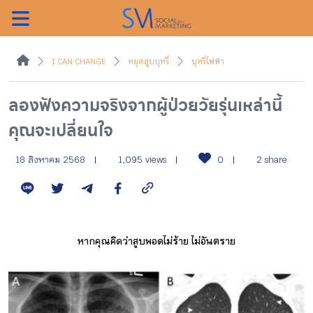
ค้นหา
I CAN CHANGE
หยุดสูบบุหรี่
บุหรี่ไฟฟ้า
ลองฟังความจริงจากผู้ป่วยวัยรุ่นเหล่านี้
คุณจะเปลี่ยนใจ
หน้าแรกแคมเปญ
18 สิงหาคม 2568
1,095 views
0
2 share
บทความแนะนำ
บทความแคมเปญ
หากคุณคิดว่าสูบพอดไม่ร้าย ไม่อันตราย
สื่อของแคมเปญ