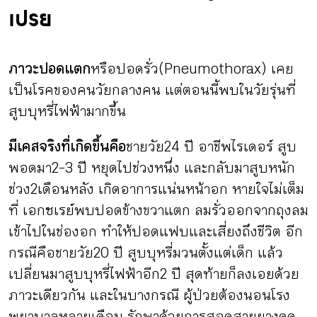
เปรย
ภาวะปอดแตก
หรือปอดรั่ว (Pneumothorax) เคย
เป็นโรคของคนวัยกลางคน แต่ตอนนี้พบในวัยรุ่นที่
สูบบุหรี่ไฟฟ้ามากขึ้น
มีเคสจริงที่เกิดขึ้นคือ
ชายวัย 24 ปี อาชีพไรเดอร์ สูบ
พอดมา 2-3 ปี หยุดไปช่วงหนึ่ง และกลับมาสูบหนัก
ช่วง2เดือนหลัง เกิดอาการแน่นหน้าอก หายใจไม่เต็ม
ที่ เอกซเรย์พบปอดข้างขวาแตก ลมรั่วออกจากถุงลม
เข้าไปในช่องอก ทำให้ปอดแฟบและเสี่ยงถึงชีวิต อีก
กรณีคือชายวัย 20 ปี สูบบุหรี่มวนตั้งแต่เด็ก แล้ว
เปลี่ยนมาสูบบุหรี่ไฟฟ้าอีก 2 ปี สุดท้ายก็ลงเอยด้วย
ภาวะเดียวกัน และในบางกรณี ผู้ป่วยต้องนอนโรง
พยาบาลหลายเดือน รักษาด้วยการสอดสายยางดูด