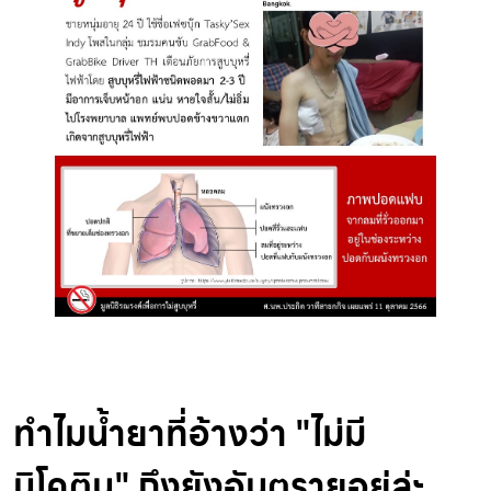
ทำไมน้ำยาที่อ้างว่า "ไม่มี
นิโคติน" ถึงยังอันตรายอยู่ล่ะ