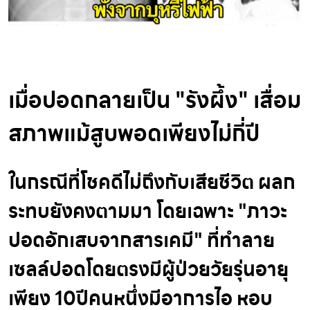
เมื่อปอดกลายเป็น "รังผึ้ง" เสื่อม
สภาพแม้สูบพอดเพียงไม่กี่ปี
ในกรณีที่โชคดีไม่ถึงกับเสียชีวิต ผลก
ระทบยังคงตามมา โดยเฉพาะ "ภาวะ
ปอดอักเสบจากสารเคมี" ที่ทำลาย
เซลล์ปอดโดยตรงมีผู้ป่วยวัยรุ่นอายุ
เพียง 10ปีคนหนึ่งมีอาการไอ หอบ