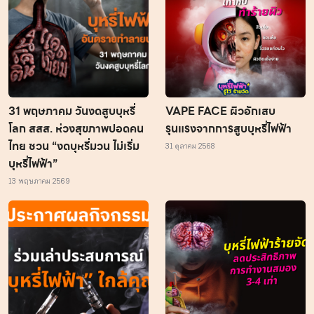
31 พฤษภาคม วันงดสูบบุหรี่
VAPE FACE ผิวอักเสบ
โลก สสส. ห่วงสุขภาพปอดคน
รุนแรงจากการสูบบุหรี่ไฟฟ้า
ไทย ชวน “งดบุหรี่มวน ไม่เริ่ม
31 ตุลาคม 2568
บุหรี่ไฟฟ้า”
13 พฤษภาคม 2569