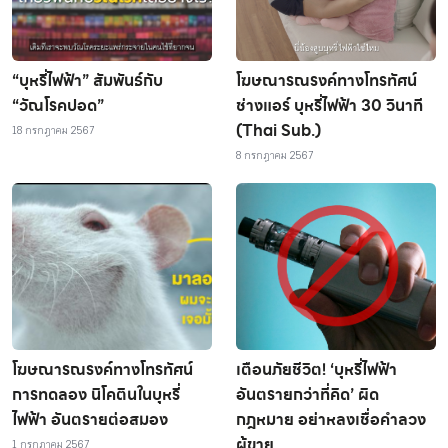
“บุหรี่ไฟฟ้า” สัมพันธ์กับ
โฆษณารณรงค์ทางโทรทัศน์
“วัณโรคปอด”
ช่างแอร์ บุหรี่ไฟฟ้า 30 วินาที
(Thai Sub.)
18 กรกฎาคม 2567
8 กรกฎาคม 2567
โฆษณารณรงค์ทางโทรทัศน์
เตือนภัยชีวิต! ‘บุหรี่ไฟฟ้า
การทดลอง นิโคตินในบุหรี่
อันตรายกว่าที่คิด’ ผิด
ไฟฟ้า อันตรายต่อสมอง
กฎหมาย อย่าหลงเชื่อคำลวง
ผู้ขาย
1 กรกฎาคม 2567