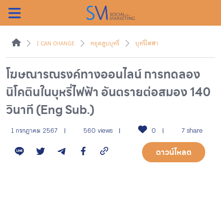
ค้นหา
I CAN CHANGE
หยุดสูบบุหรี่
บุหรี่ไฟฟ้า
โฆษณารณรงค์ทางออนไลน์ การทดลอง
นิโคตินในบุหรี่ไฟฟ้า อันตรายต่อสมอง 140
หน้าแรกแคมเปญ
วินาที (Eng Sub.)
บทความแนะนำ
1 กรกฎาคม 2567
560 views
0
7 share
ดาวน์โหลด
บทความแคมเปญ
สื่อของแคมเปญ