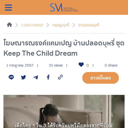
ค้นหา
I CAN CHANGE
หยุดสูบบุหรี่
บ้านปลอดบุหรี่
โฆษณารณรงค์แคมเปญ บ้านปลอดบุหรี่ ชุด
Keep The Child Dream
หน้าแรกแคมเปญ
1 กรกฎาคม 2567
31 views
0
0 share
บทความแนะนำ
ดาวน์โหลด
บทความแคมเปญ
สื่อของแคมเปญ