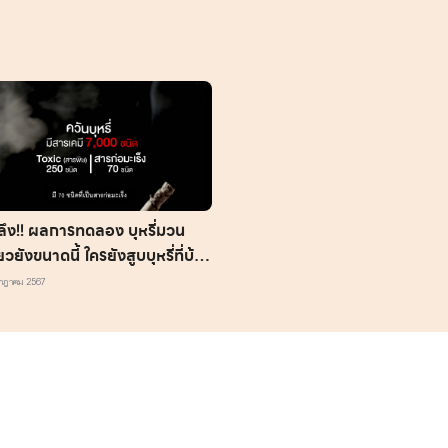
ลึง!! ผลการทดลอง บุหรี่มวน
ยวยังขนาดนี้ ใครยังสูบบุหรี่ที่บ้าน
คลิกอ่าน ที่นี่
กฎาคม 2567