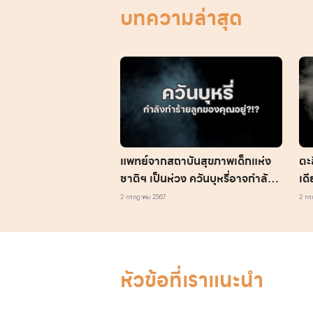
บทความล่าสุด
แพทย์จากสถาบันสุขภาพเด็กแห่ง
ตะ
ชาติฯ เป็นห่วง ควันบุหรี่อาจกำลัง
เดี
ทำร้ายลูกของคุณอยู่
ชวน
2 กรกฎาคม 2567
2 กร
หัวข้อที่เราแนะนำ