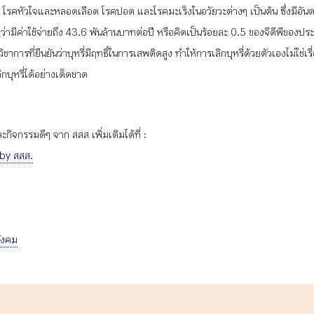
 โรคหัวใจและหลอดเลือด โรคปอด และโรคมะเร็งในอวัยวะต่างๆ เป็นต้น ซึ่งมีอันตรา
 จะพบว่ามีค่าใช้จ่ายถึง 43.6 พันล้านบาทต่อปี หรือคิดเป็นร้อยละ 0.5 ของจีดีพี
ที่ยืนยันว่าบุหรี่มีฤทธิ์ในการเสพติดสูง ทำให้การเลิกบุหรี่ด้วยตัวเองไม่ใช่เร
ิกบุหรี่ได้อย่างเด็ดขาด
ิจกรรมดีๆ จาก สสส เพิ่มเติมได้ที่ :
 by สสส.
ังคม