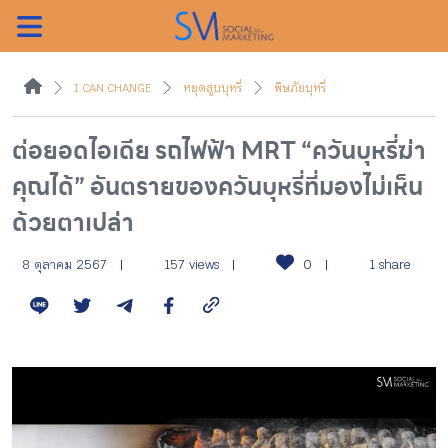
ค้นหา
I CAN CHANGE
หยุดสูบบุหรี่
พิษภัยบุหรี่
ต่อยอดไอเดีย รถไฟฟ้า MRT “ควันบุหรี่ฆ่า
คุณได้” อันตรายของควันบุหรี่ที่มองไม่เห็น
หน้าแรกแคมเปญ
ด้วยตาเปล่า
บทความแนะนำ
8 ตุลาคม 2567
157 views
0
1 share
บทความแคมเปญ
สื่อของแคมเปญ