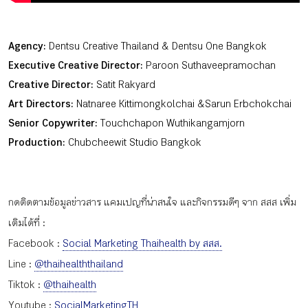
Agency:
Dentsu Creative Thailand & Dentsu One Bangkok
Executive Creative Director:
Paroon Suthaveepramochan
Creative Director:
Satit Rakyard
Art Directors:
Natnaree Kittimongkolchai & Sarun Erbchokchai
Senior Copywriter:
Touchchapon Wuthikangamjorn
Production:
Chubcheewit Studio Bangkok
กดติดตามข้อมูลข่าวสาร แคมเปญที่น่าสนใจ และกิจกรรมดีๆ จาก สสส เพิ่ม
เติมได้ที่ :
Facebook :
Social Marketing Thaihealth by สสส.
Line :
@thaihealththailand
Tiktok :
@thaihealth
Youtube :
SocialMarketingTH