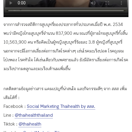
กิจกรรม
จากการสำรวจสถิติการสูบบุหรี่ของประชากรทั่วประเทศเมื่อปี พ.ศ. 2534
หัวข้อที่เราแนะนำ
พบว่ามีหญิงไทยสูบบุหรี่จำนวน 837,900 คน ขณะที่ผู้ชายไทยสูบบุหรี่ทั้งสิ้น
10,563,900 คน หรือคิดเป็นผู้หญิงสูบบุหรี่ร้อยละ 3.8 ผู้หญิงที่สูบบุหรี่
นอกจากจะมีโอกาสเสี่ยงต่อการเกิดโรคต่างๆ เช่นโรคมะเร็งปอด โรคถุงลม
เข้าสู่ระบบ/สมัครสมาชิก
โป่งพอง โรคหัวใจ ได้เช่นเดียวกับเพศชายแล้ว ยังมีอัตราเสี่ยงต่อการเกิดโรค
มะเร็งปากมดลูกและมะเร็งเต้านมเพิ่มขึ้น
กดติดตามข้อมูลข่าวสาร แคมเปญที่น่าสนใจ และกิจกรรมดีๆ จาก สสส เพิ่ม
TH
EN
เติมได้ที่ :
Facebook :
Social Marketing Thaihealth by สสส.
Line :
@thaihealththailand
Tiktok :
@thaihealth