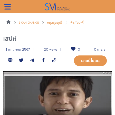
ค้นหา
I CAN CHANGE
หยุดสูบบุหรี่
พิษภัยบุหรี่
เสน่ห์
หน้าแรกแคมเปญ
1 กรกฎาคม 2567
20 views
0
0 share
ดาวน์โหลด
บทความแนะนำ
บทความแคมเปญ
สื่อของแคมเปญ