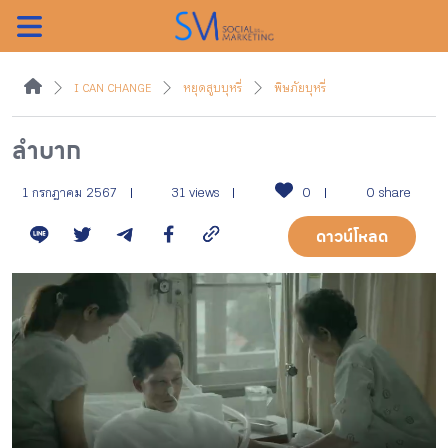
ค้นหา
I CAN CHANGE
หยุดสูบบุหรี่
พิษภัยบุหรี่
ลำบาก
หน้าแรกแคมเปญ
1 กรกฎาคม 2567
31 views
0
0 share
ดาวน์โหลด
บทความแนะนำ
บทความแคมเปญ
สื่อของแคมเปญ