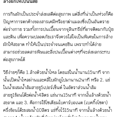
ล้างผักให้เป็นนิสัย
การกินผักเป็นประจำส่งผลดีต่อสุขภาพ แต่สิ่งที่น่าเป็นห่วงก็คือ
ปัญหาการตกค้างของสารเคมีหรือยาฆ่าแมลงซึ่งเป็นอันตราย
ต่อร่างกาย รวมทั้งการปนเปื้อนจากจุลินทรีย์ที่อาจติดมากับปุ๋ย
และดิน เพื่อความปลอดภัยเราจึงควรใส่ใจเป็นพิเศษในการล้าง
ผักให้สะอาด ทำให้เป็นประจำจนเคยชิน เพราะทำได้ง่าย
สามารถช่วยลดสารพิษและสิ่งปนเปื้อนต่างๆที่จะส่งผลกระทบ
ต่อสุขภาพได้
วิธีง่ายๆก็คือ 1.ล้างด้วยน้ำไหล โดยแช่ในน้ำนาน 15 นาที จาก
นั้นเปิดน้ำไหลผ่านและคลี่ใบผักถูไปมานาน 2 นาที หรือ 2. แช่
ในน้ำผสมน้ำส้มสายชู 5 เปอร์เซ็นต์ ในอัตราส่วนน้ำส้ม
สายชู 1 ช้อนโต๊ะต่อน้ำ 4 ลิตร แช่นาน 15 นาที จากนั้นล้างด้วยน้ำ
สะอาด และ 3. คือการใช้โซเดียมไบคาร์บอเนต (เบคกิ้งโซดา)
ครึ่งช้อนโต๊ะผสมน้ำ 10 ลิตร แช่ทิ้งไว้ 15 นาที จากนั้นล้างด้วยน้ำ