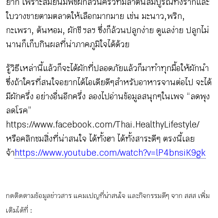
ยาก เพราะสมัยนี้มีพืชผักสวนครัวที่มีลำต้นสมบูรณ์ทั้งรากและ
ใบวางขายตามตลาดให้เลือกมากมาย เช่น มะนาว, พริก,
กะเพรา, ต้นหอม, ผักชี ฯลฯ ซึ่งก็ล้วนปลูกง่าย ดูแลง่าย ปลูกไม่
นานก็เก็บกินผลที่น่าภาคภูมิใจได้ด้วย
รู้วิธีเหล่านี้แล้วก็จะได้ผักที่ปลอดภัยแล้วก็มาทำทุกมื้อให้ผักนำ
ซึ่งถ้าใครที่สนใจอยากได้ไอเดียดีๆสำหรับอาหารจานต่อไป จะได้
มีผักครึ่ง อย่างอื่นอีกครึ่ง ลองไปอ่านข้อมูลสนุกๆในเพจ “ลดพุง
ลดโรค”
https://www.facebook.com/Thai.HealthyLifestyle/
หรือคลิกชมสิ่งที่น่าสนใจ ได้ทั้งฮา ได้ทั้งสาระดีๆ ตรงนี้เลย
จ้า
https://www.youtube.com/watch?v=lP4bnsiK9gk
กดติดตามข้อมูลข่าวสาร แคมเปญที่น่าสนใจ และกิจกรรมดีๆ จาก สสส เพิ่ม
เติมได้ที่ :