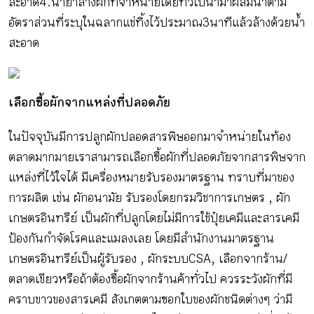
สะอาด 4. น้ำยาล้างผักที่จำหน่ายโดยทั่วไปนำมาผสมน้ำตาม
อัตราส่วนที่ระบุในฉลากแช่ทิ้งไว้ประมาณ 3 นาทีแล้วล้างด้วยน้ำ
สะอาด
เลือกซื้อผักจากแหล่งที่ปลอดภัย
ในปัจจุบันมีการปลูกผักปลอดสารพิษออกมาจําหน่ายในท้อง
ตลาดมากมาย เราสามารถเลือกซื้อผักที่ปลอดภัยจากสารพิษจาก
แหล่งที่ไว้ใจได้ มีเครื่องหมายรับรองมาตรฐาน ทราบที่มาของ
การผลิต เช่น ผักอนามัย รับรองโดยกรมวิชาการเกษตร , ผัก
เกษตรอินทรีย์ เป็นผักที่ปลูกโดยไม่มีการใช้ปุ๋ยเคมีและสารเคมี
ป้องกันกําจัดโรคและแมลงเลย โดยมีสํานักงานมาตรฐาน
เกษตรอินทรีย์เป็นผู้รับรอง , ผักระบบ CSA , เลือกจากร้าน/
ตลาดเขียว หรือถ้าต้องซื้อผักจากร้านค้าทั่วไป ควรระวังผักที่มี
คราบขาวของสารเคมี สังเกตตามซอกใบของผักชนิดต่างๆ ว่ามี