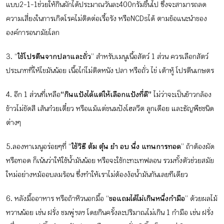
แบบ 2-1-1 ช่วยให้กินผักได้ประมาณวันละ 400 กรัมขึ้นไป ซึ่งจะสามารถลด
ความเสี่ยงในการเกิดโรคไม่ติดต่อเรื้อรัง หรือ NCDs ได้ ตามข้อแนะนำของ
องค์การอนามัยโลก
3. “
ใช้โปรตีนจากปลาและถั่ว
” สำหรับเมนูเนื้อสัตว์ 1 ส่วน ควรเลือกสัตว์
ประเภทที่ให้ไขมันน้อย เนื้อไก่ไม่ติดหนัง ปลา หรือถั่ว ไข่ เต้าหู้ โปรตีนเกษตร
4. อีก 1 ส่วนที่เหลือ
“กินแป้งได้แต่ให้เลือกแป้งที่ดี”
ไม่ว่าจะเป็นข้าวกล้อง
ข้าวไม่ขัดสี เส้นก๋วยเตี๋ยว หรือแม้แต่ขนมปังโฮลวีต ลูกเดือย และธัญพืชชนิด
ต่างๆ
5. ลองหาเมนูอร่อยๆที่ “
ใช้วิธี ต้ม ตุ๋น ยำ อบ นึ่ง แทนการทอด
” ถ้าต้องผัด
หรือทอด ก็เน้นว่าให้ใช้น้ำมันน้อย หรือจะใช้กะทะเทฟลอน รวมทั้งตัวช่วยสมัย
ใหม่อย่างหม้ออบลมร้อน ซึ่งทำให้เราไม่ต้องง้อน้ำมันกันเลยทีเดียว
6. หลังมื้ออาหาร หรือถ้าหิวนอกมื้อ “
ขอแถมได้ไม่เกินหนึ่งกำมือ
” ด้วยผลไม้
หวานน้อย เช่น ฝรั่ง ชมพู่ ฯลฯ โดยกินครั้งละปริมาณไม่เกิน 1 กำมือ เช่น ฝรั่ง