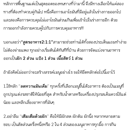
กิจกรรม
หลักการพื้นฐานแต่เป็นสุดยอดของหนทางที่ว่ามานี้ จึงมีทางเลือกให้แค่สอง
ทางที่ต้องทำควบคู่กันไป หนึ่งคือการเอาไขมันที่มีอยู่แล้วในร่างกายออกไป
และสองคือการควบคุมไม่เอาไขมันส่วนเกินเพิ่มเข้าไปในร่างกายอีก ด้วย
หัวข้อที่เราแนะนำ
การ
ออกกำลังกาย
ควบคู่ไปกับ
การควบคุมอาหาร
!!!
บอกเลยว่า
“สูตรอาหาร 2:1:1”
สามารถช่วยท่านได้ทั้งสองประเด็น แถมทำง่าย
ไม่ต้องจ่ายแพง ทุกอย่างเริ่มต้นได้ทันทีที่บ้าน ด้วยการจัดแบ่งจานอาหาร
เข้าสู่ระบบ/สมัครสมาชิก
ออกเป็น
ผัก 2 ส่วน แป้ง 1 ส่วน เนื้อสัตว์ 1 ส่วน
ถ้ายังคิดไม่ออกว่าจะสร้างสรรค์เมนูอย่างไร ขอให้ยึดหลักต่อไปนี้เอาไว้
1.ใช้หลัก “
ลดหวานมันเค็ม
” ทุกครั้งที่เลือกเมนูขึ้นโต๊ะอาหาร ต้องเป็นเมนูที่
TH
EN
ถูกปรุงแต่งรสชาติให้น้อยที่สุด สำหรับน้ำตาลหรือเครื่องปรุงรสเค็มควรใช้แต่
น้อย และหลีกเลี่ยงอาหารที่มันๆ
2. อย่าลืม “
เติมเต็มด้วยผัก
” คือให้มีผักสด ผักต้ม ผักนึ่ง หลากหลายตาม
ชอบ เป็นสัดส่วนครึ่งหนึ่งหรือ 2 ใน 4 ส่วนของเมนูอาหารทุกมื้อ การกิน