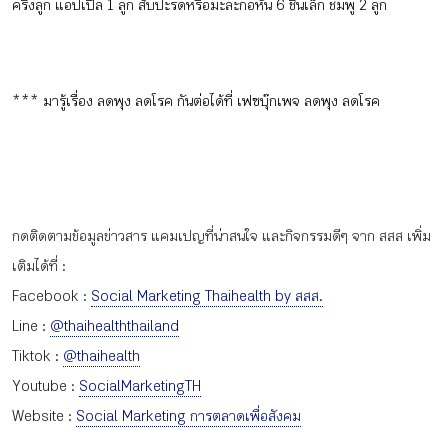
ครึ่งลูก แอปเปิ้ล 1 ลูก สับปะรดหรือมะละกอหั่น 6 ชิ้นเล็ก ชมพู่ 2 ลูก
*** มารู้เรื่อง ลดพุง ลดโรค กันต่อได้ที่ เฟซบุ๊กเพจ ลดพุง ลดโรค
กดติดตามข้อมูลข่าวสาร แคมเปญที่น่าสนใจ และกิจกรรมดีๆ จาก สสส เพิ่ม
เติมได้ที่ :
Facebook :
Social Marketing Thaihealth by สสส.
Line :
@thaihealththailand
Tiktok :
@thaihealth
Youtube :
SocialMarketingTH
Website :
Social Marketing การตลาดเพื่อสังคม