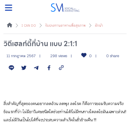
ค้นหา
I CAN DO
รับประทานอาหารเพื่อสุขภาพ
ผักนำ
วิถีเฮลท์ตี้ที่บ้าน แบบ 2:1:1
หน้าแรกแคมเปญ
11 กรกฎาคม 2567
298 views
0
0 share
บทความแนะนำ
บทความแคมเปญ
สิ่งสำคัญที่สุดของคนอยากลดอ้วน ลดพุง ลดโรค ก็คือการยอมรับความจริง
ข้อแรกที่ว่า ไม่มียาวิเศษชนิดใดช่วยท่านได้ ! ไม่มีหนทางใดลดไขมันเฉพาะส่วน !!
สื่อของแคมเปญ
และไม่มีวันเป็นไปได้ที่จะประสบความสำเร็จในชั่วข้ามคืน !!!