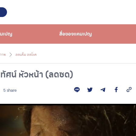
คมเปญ
สื่อของแคมเปญ
ขภาพ
ลดเค็ม ลดโรค
ศน์ หัวหน้า (ลดซด)
5 share