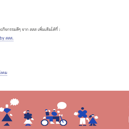
ิจกรรมดีๆ จาก สสส เพิ่มเติมได้ที่ :
 by สสส.
ังคม