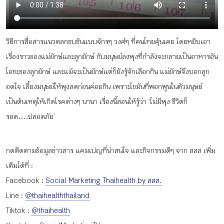
กิจกรรม
วิธีการสื่อสารแนวตลกขบขันแบบจักรๆ วงศ์ๆ ที่คนไทยคุ้นเคย โดยหยิบเอา
หัวข้อที่เราแนะนำ
เรื่องราวของแม่ยักษ์และลูกยักษ์ กับมนุษย์ลงพุงที่กำลังจะกลายเป็นอาหารอัน
โอชะของลูกยักษ์ และแม้จะเป็นยักษ์แต่ก็ยังรู้จักเลือกกิน แม่ยักษ์จึงบอกลูก
อดใจ เลี้ยงมนุษย์ให้พุงลดก่อนค่อยกิน เพราะไขมันที่พอกพูนในตัวมนุษย์
เข้าสู่ระบบ/สมัครสมาชิก
เป็นต้นเหตุให้เกิดโรคต่างๆ นานา เรื่องนี้สอนให้รู้ว่า ‘ไม่มีพุง ชีวิตก็
รอด….ปลอดภัย’
กดติดตามข้อมูลข่าวสาร แคมเปญที่น่าสนใจ และกิจกรรมดีๆ จาก สสส เพิ่ม
TH
EN
เติมได้ที่ :
Facebook :
Social Marketing Thaihealth by สสส.
Line :
@thaihealththailand
Tiktok :
@thaihealth