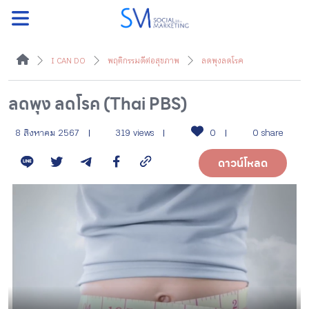
ค้นหา
I CAN DO
พฤติกรรมดีต่อสุขภาพ
ลดพุงลดโรค
ลดพุง ลดโรค (Thai PBS)
หน้าแรกแคมเปญ
8 สิงหาคม 2567
319 views
0
0 share
ดาวน์โหลด
บทความแนะนำ
บทความแคมเปญ
สื่อของแคมเปญ